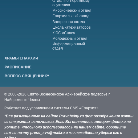
Отдел по тюремному
служению
Миссионерский отдел
Епархиальный склад
Воскресная школа
Школа катехизаторов
КЮС «Спас»
Молодежный отдел
Информационный
отдел
ХРАМЫ ЕПАРХИИ
РАСПИСАНИЕ
ВОПРОС СВЯЩЕННИКУ
© 2008-2026 Свято-Вознесенское Архиерейское подворье г.
Набережные Челны.
Работает под управлением системы
CMS «Епархия»
*Все размещенные на сайте Pravchelny.ru фотоизображения взяты
из открытых источников. Если Вы являетесь автором фото и не
хотите, чтобы оно использовалось на нашем сайте, сообщите
нам на почту press_svs@mail.ru и мы немедленно уберем его с