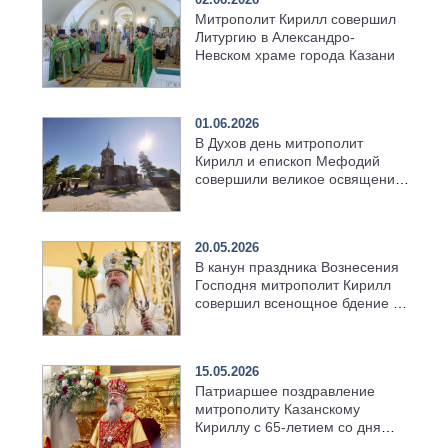
Митрополит Кирилл совершил
Литургию в Александро-
Невском храме города Казани
01.06.2026
В Духов день митрополит
Кирилл и епископ Мефодий
совершили великое освящение
возрождённого Троицкого
храма в селе Верхний Багряж
20.05.2026
В канун праздника Вознесения
Господня митрополит Кирилл
совершил всенощное бдение в
храме Казанской духовной
семинарии
15.05.2026
Патриаршее поздравление
митрополиту Казанскому
Кириллу с 65-летием со дня
рождения