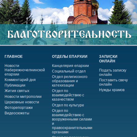
ГЛАВНОЕ
ОТДЕЛЫ ЕПАРХИИ
ЗАПИСКИ
ОНЛАЙН
Новости
Канцелярия епархии
Набережночелнинской
Подать записку
Социальный отдел
епархии
онлайн
Отдел религиозного
Комментарий дня
Поставить свечу
образования и
онлайн
Публикации
катехизации
Нужды храмов
Жития святых
Отдел по
взаимодействию с
Новости митрополии
казачеством
Церковные новости
Отдел по культуре
Фоторепортажи
Отдел по
Видеосюжеты
взаимодействию с
вооруженными силами
и
правоохранительными
органами