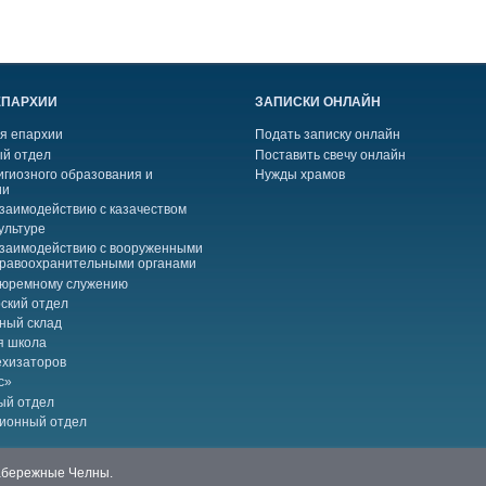
ЕПАРХИИ
ЗАПИСКИ ОНЛАЙН
я епархии
Подать записку онлайн
й отдел
Поставить свечу онлайн
игиозного образования и
Нужды храмов
ии
взаимодействию с казачеством
ультуре
взаимодействию с вооруженными
правоохранительными органами
тюремному служению
ский отдел
ный склад
я школа
ехизаторов
с»
ый отдел
ионный отдел
Набережные Челны.