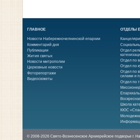
ГЛАВНОЕ
ОТДЕЛЫ 
Новости Набережночелнинской епархии
Канцеляри
Комментарий дня
Социальны
Публикации
Отдел рел
катехизац
Жития святых
Отдел по 
Новости митрополии
Отдел по к
Церковные новости
Отдел по 
Фоторепортажи
силами и 
Видеосюжеты
Отдел по 
Миссионер
Епархиаль
Воскресна
Школа кат
КЮС «Спа
Молодежн
Информац
© 2008-2026 Свято-Вознесенское Архиерейское подворье г. 