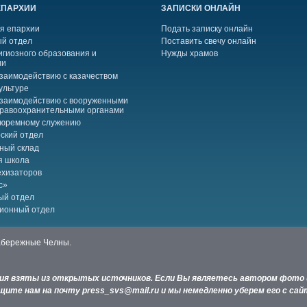
ЕПАРХИИ
ЗАПИСКИ ОНЛАЙН
я епархии
Подать записку онлайн
й отдел
Поставить свечу онлайн
игиозного образования и
Нужды храмов
ии
взаимодействию с казачеством
ультуре
взаимодействию с вооруженными
правоохранительными органами
тюремному служению
ский отдел
ный склад
я школа
ехизаторов
с»
ый отдел
ионный отдел
Набережные Челны.
ния взяты из открытых источников. Если Вы являетесь автором фото 
ите нам на почту press_svs@mail.ru и мы немедленно уберем его с сай