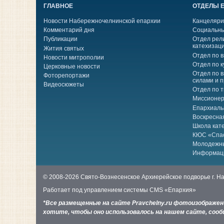
ГЛАВНОЕ
ОТДЕЛЫ 
Новости Набережночелнинской епархии
Канцеляри
Комментарий дня
Социальны
Публикации
Отдел рел
катехизац
Жития святых
Отдел по 
Новости митрополии
Отдел по к
Церковные новости
Отдел по 
Фоторепортажи
силами и 
Видеосюжеты
Отдел по 
Миссионер
Епархиаль
Воскресна
Школа кат
КЮС «Спа
Молодежн
Информац
© 2008-2026 Свято-Вознесенское Архиерейское подворье г. 
Работает под управлением системы
CMS «Епархия»
*Все размещенные на сайте Pravchelny.ru фотоизображе
хотите, чтобы оно использовалось на нашем сайте, сообщ