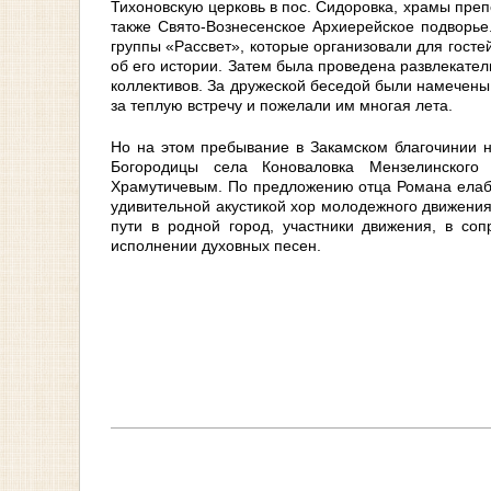
Тихоновскую церковь в пос. Сидоровка, храмы пре
также Свято-Вознесенское Архиерейское подворь
группы «Рассвет», которые организовали для госте
об его истории. Затем была проведена развлекате
коллективов. За дружеской беседой были намечен
за теплую встречу и пожелали им многая лета.
Но на этом пребывание в Закамском благочинии н
Богородицы села Коноваловка Мензелинског
Храмутичевым. По предложению отца Романа елабу
удивительной акустикой хор молодежного движения
пути в родной город, участники движения, в со
исполнении духовных песен.