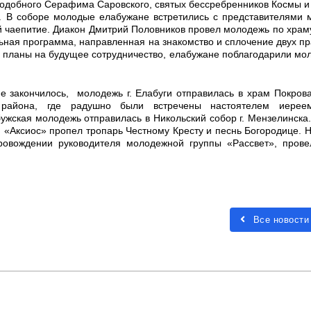
подобного Серафима Саровского, святых бессребренников Космы и
е. В соборе молодые елабужане встретились с представителями
й чаепитие. Диакон Дмитрий Половников провел молодежь по храму
льная программа, направленная на знакомство и сплочение двух п
ы планы на будущее сотрудничество, елабужане поблагодарили мо
е закончилось, молодежь г. Елабуги отправилась в храм Покров
о района, где радушно были встречены настоятелем иере
жская молодежь отправилась в Никольский собор г. Мензелинска.
 «Аксиос» пропел тропарь Честному Кресту и песнь Богородице. 
провождении руководителя молодежной группы «Рассвет», пров
Все новости