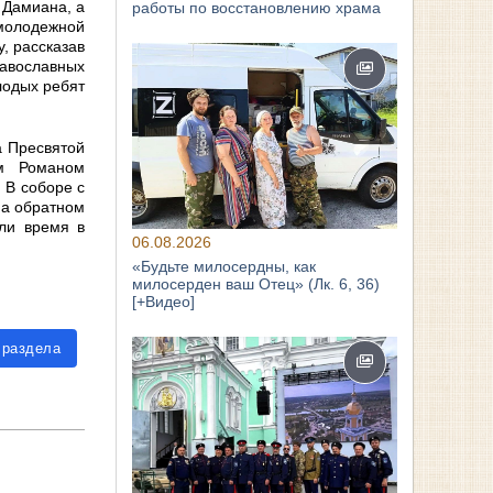
 Дамиана, а
работы по восстановлению храма
 молодежной
, рассказав
равославных
лодых ребят
а Пресвятой
ем Романом
 В соборе с
На обратном
ели время в
06.08.2026
«Будьте милосердны, как
милосерден ваш Отец» (Лк. 6, 36)
[+Видео]
 раздела