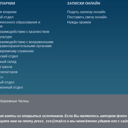
ЕПАРХИИ
ЗАПИСКИ ОНЛАЙН
я епархии
Подать записку онлайн
й отдел
Поставить свечу онлайн
игиозного образования и
Нужды храмов
ии
взаимодействию с казачеством
ультуре
взаимодействию с вооруженными
правоохранительными органами
тюремному служению
ский отдел
ный склад
я школа
ехизаторов
с»
ый отдел
ионный отдел
Набережные Челны.
ния взяты из открытых источников. Если Вы являетесь автором фото 
ите нам на почту press_svs@mail.ru и мы немедленно уберем его с сай