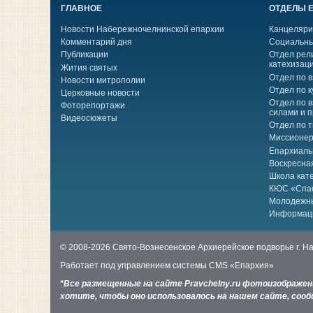
ГЛАВНОЕ
ОТДЕЛЫ 
Новости Набережночелнинской епархии
Канцеляри
Комментарий дня
Социальны
Публикации
Отдел рел
катехизац
Жития святых
Отдел по 
Новости митрополии
Отдел по к
Церковные новости
Отдел по 
Фоторепортажи
силами и 
Видеосюжеты
Отдел по 
Миссионер
Епархиаль
Воскресна
Школа кат
КЮС «Спа
Молодежн
Информац
© 2008-2026 Свято-Вознесенское Архиерейское подворье г. 
Работает под управлением системы
CMS «Епархия»
*Все размещенные на сайте Pravchelny.ru фотоизображе
хотите, чтобы оно использовалось на нашем сайте, сообщ