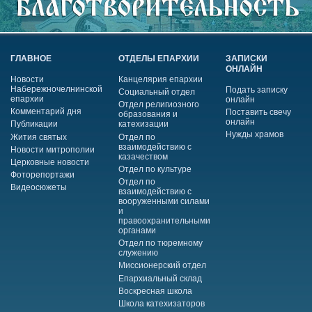
ГЛАВНОЕ
ОТДЕЛЫ ЕПАРХИИ
ЗАПИСКИ
ОНЛАЙН
Новости
Канцелярия епархии
Набережночелнинской
Подать записку
Социальный отдел
епархии
онлайн
Отдел религиозного
Комментарий дня
Поставить свечу
образования и
онлайн
Публикации
катехизации
Нужды храмов
Жития святых
Отдел по
взаимодействию с
Новости митрополии
казачеством
Церковные новости
Отдел по культуре
Фоторепортажи
Отдел по
Видеосюжеты
взаимодействию с
вооруженными силами
и
правоохранительными
органами
Отдел по тюремному
служению
Миссионерский отдел
Епархиальный склад
Воскресная школа
Школа катехизаторов