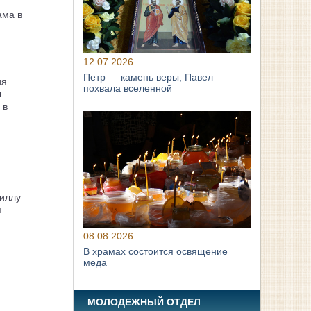
ама в
12.07.2026
Петр — камень веры, Павел —
ия
похвала вселенной
л
 в
иллу
я
08.08.2026
В храмах состоится освящение
меда
МОЛОДЕЖНЫЙ ОТДЕЛ