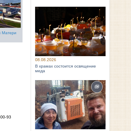
й Матери
08.08.2026
В храмах состоится освящение
меда
-00-93