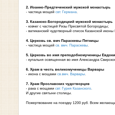
2. Иоанно-Предтеченский мужской монастырь
- частица мощей
свт. Германа
.
3. Казанско-Богородицкий мужской монастырь
- ковчег с частицей Ризы Пресвятой Богородицы;
- ватиканский чудотворный список Казанской иконы
4. Церковь св. вмч Параскевы Пятницы
- частица мощей
св. вмч. Параскевы
.
5. Церковь во имя преподобномученицы Евдок
- купальня освященная во имя Александра Свирског
6. Храм в честь великомученицы Варвары
- икона с мощами
св.вмч. Варвары
.
7. Храм Ярославских чудотворцев
- рака с мощами
свт. Гурия Казанского
.
И другие святыни столицы.
Пожертвование на поездку 1200 руб. Всем желающи