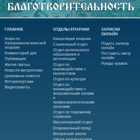
ГЛАВНОЕ
ОТДЕЛЫ ЕПАРХИИ
ЗАПИСКИ
ОНЛАЙН
Новости
Канцелярия епархии
Набережночелнинской
Подать записку
Социальный отдел
епархии
онлайн
Отдел религиозного
Комментарий дня
Поставить свечу
образования и
онлайн
Публикации
катехизации
Нужды храмов
Жития святых
Отдел по
взаимодействию с
Новости митрополии
казачеством
Церковные новости
Отдел по культуре
Фоторепортажи
Отдел по
Видеосюжеты
взаимодействию с
вооруженными силами
и
правоохранительными
органами
Отдел по тюремному
служению
Миссионерский отдел
Епархиальный склад
Воскресная школа
Школа катехизаторов