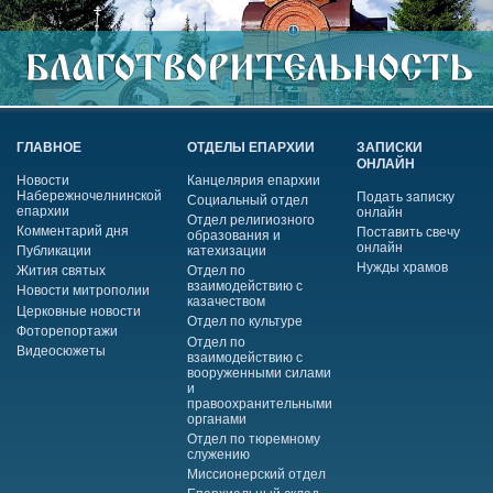
ГЛАВНОЕ
ОТДЕЛЫ ЕПАРХИИ
ЗАПИСКИ
ОНЛАЙН
Новости
Канцелярия епархии
Набережночелнинской
Подать записку
Социальный отдел
епархии
онлайн
Отдел религиозного
Комментарий дня
Поставить свечу
образования и
онлайн
Публикации
катехизации
Нужды храмов
Жития святых
Отдел по
взаимодействию с
Новости митрополии
казачеством
Церковные новости
Отдел по культуре
Фоторепортажи
Отдел по
Видеосюжеты
взаимодействию с
вооруженными силами
и
правоохранительными
органами
Отдел по тюремному
служению
Миссионерский отдел