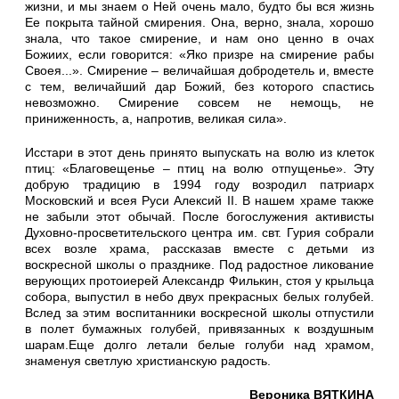
жизни, и мы знаем о Ней очень мало, будто бы вся жизнь
Ее покрыта тайной смирения. Она, верно, знала, хорошо
знала, что такое смирение, и нам оно ценно в очах
Божиих, если говорится: «Яко призре на смирение рабы
Своея...». Смирение – величайшая добродетель и, вместе
с тем, величайший дар Божий, без которого спастись
невозможно. Смирение совсем не немощь, не
приниженность, а, напротив, великая сила».
Исстари в этот день принято выпускать на волю из клеток
птиц: «Благовещенье – птиц на волю отпущенье». Эту
добрую традицию в 1994 году возродил патриарх
Московский и всея Руси Алексий II. В нашем храме также
не забыли этот обычай. После богослужения активисты
Духовно-просветительского центра им. свт. Гурия собрали
всех возле храма, рассказав вместе с детьми из
воскресной школы о празднике. Под радостное ликование
верующих протоиерей Александр Филькин, стоя у крыльца
собора, выпустил в небо двух прекрасных белых голубей.
Вслед за этим воспитанники воскресной школы отпустили
в полет бумажных голубей, привязанных к воздушным
шарам.Еще долго летали белые голуби над храмом,
знаменуя светлую христианскую радость.
Вероника ВЯТКИНА