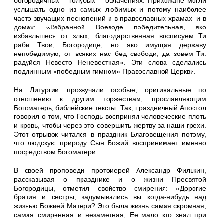
богородичных – голубых – облачениях. Прихожане могли
услышать одно из самых любимых и потому наиболее
часто звучащих песнопений и в православных храмах, и в
домах: «Взбранной Воеводе победительная, яко
избавльшеся от злых, благодарственная восписуем Ти
раби Твои, Богородице, но яко имущая державу
непобедимую, от всяких нас бед свободи, да зовем Ти:
радуйся Невесто Неневестная». Эти слова сделались
подлинным «победным гимном» Православной Церкви.
На Литургии прозвучали особые, оригинальные по
отношению к другим торжествам, прославляющим
Богоматерь, библейские тексты. Так, праздничный Апостол
говорил о том, что Господь воспринял человеческие плоть
и кровь, чтобы через это совершить жертву за наши грехи.
Этот отрывок читался в праздник Благовещения потому,
что людскую природу Сын Божий воспринимает именно
посредством Богоматери.
В своей проповеди протоиерей Александр Филькин,
рассказывая о празднике и о жизни Пресвятой
Богородицы, отметил свойство смирения: «Дорогие
братия и сестры, задумывались вы когда-нибудь над
жизнью Божией Матери? Это была жизнь самая скромная,
самая смиренная и незаметная; Ее мало кто знал при