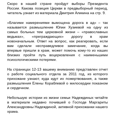
Скоро в нашей стране пройдут выборы Президента
России. Какова позиция Церкви в предвыборный период,
читатель узнает из материала Дмитрия Аликина на стр. 9.
«Благими намерениями вымощена дорога в ад» – так
называется размышление Юлии Хузиевой на одну из
самых больных тем церковной жизни – «православных
ведьмах», «преграждающих» дорогу в храм
новоначальным. Ответ на вопрос, как реагировать, если
вам сделали несправедливое замечание, когда вы
впервые пришли в храм, может помочь кому-то из наших
близких пройти путь воцерковления с наименьшими
психологическими потерями.
На страницах 12-13 вашему вниманию представлен отчет
о работе социального отдела за 2011 год, из которого
прихожане узнают, куда идут их пожертвования, а также
размышления Елены Кораблевой о милосердии показном
и сердечном.
Небольшую истории из жизни семьи Надеждиных читайте
в материале недавно почившей о Господе Маргариты
Александровны Надеждиной, активной прихожанки нашего
храма.