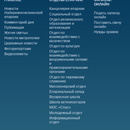
ГЛАВНОЕ
ОТДЕЛЫ ЕПАРХИИ
ЗАПИСКИ
ОНЛАЙН
Новости
Канцелярия епархии
Набережночелнинской
Подать записку
Социальный отдел
епархии
онлайн
Отдел религиозного
Комментарий дня
Поставить свечу
образования и
онлайн
Публикации
катехизации
Нужды храмов
Жития святых
Отдел по
взаимодействию с
Новости митрополии
казачеством
Церковные новости
Отдел по культуре
Фоторепортажи
Отдел по
Видеосюжеты
взаимодействию с
вооруженными силами
и
правоохранительными
органами
Отдел по тюремному
служению
Миссионерский отдел
Епархиальный склад
Воскресная школа
Школа катехизаторов
КЮС «Спас»
Молодежный отдел
Информационный
отдел