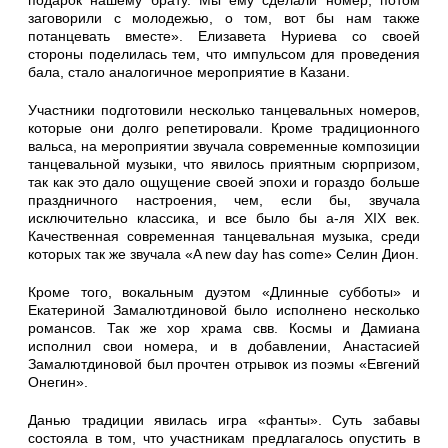
подарок нашему брату. Мы ему сделали номер, потом
заговорили с молодежью, о том, вот бы нам также
потанцевать вместе». Елизавета Нуриева со своей
стороны поделилась тем, что импульсом для проведения
бала, стало аналогичное мероприятие в Казани.
Участники подготовили несколько танцевальных номеров,
которые они долго репетировали. Кроме традиционного
вальса, на мероприятии звучала современные композиции
танцевальной музыки, что явилось приятным сюрпризом,
так как это дало ощущение своей эпохи и гораздо больше
праздничного настроения, чем, если бы, звучала
исключительно классика, и все было бы а-ля XIX век.
Качественная современная танцевальная музыка, среди
которых так же звучала «A new day has come» Селин Дион.
Кроме того, вокальным дуэтом «Длинные субботы» и
Екатериной Замалютдиновой было исполнено несколько
романсов. Так же хор храма свв. Космы и Дамиана
исполнил свои номера, и в добавлении, Анастасией
Замалютдиновой был прочтен отрывок из поэмы «Евгений
Онегин».
Данью традиции явилась игра «фанты». Суть забавы
состояла в том, что участникам предлагалось опустить в