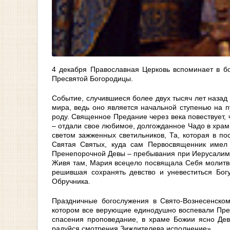
4 декабря Православная Церковь вспоминает в бо
Пресвятой Богородицы.
Событие, случившиеся более двух тысяч лет назад
мира, ведь оно является начальной ступенью на 
роду. Священное Предание через века повествует, 
– отдали свое любимое, долгожданное Чадо в храм,
светом зажженных светильников, Та, которая в по
Святая Святых, куда сам Первосвященник имел 
Пренепорочной Девы – пребывания при Иерусалимск
Живя там, Мария всецело посвящала Себя молитв
решившая сохранять девство и уневеститься Бог
Обручника.
Праздничные богослужения в Свято-Вознесенско
котором все верующие единодушно воспевали Преч
спасения проповедание, в храме Божии ясно Дев
радуйся смотрения Зиждителева исполнение».