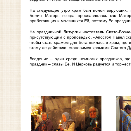
На следующее утро храм был полон верующих, п
Божия Матерь всегда прославлялась как Матер
прибегающих и молящихся Ей, поэтому Ее праздник
На праздничной Литургии настоятель Свято-Возне
присутствующим с проповедью. «Апостол Павел сказ
чтобы стать храмом для Бога явилась в храм, где 
этому же действию, становимся храмами Святого Д
Введение – один среди немногих праздников, где
праздник – славы Ее. И Церковь радуется и торжест