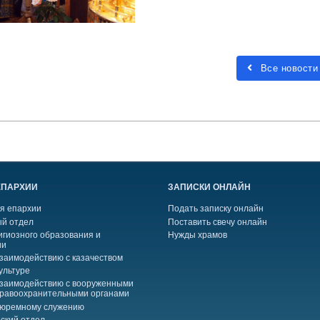
Все новости
ЕПАРХИИ
ЗАПИСКИ ОНЛАЙН
я епархии
Подать записку онлайн
й отдел
Поставить свечу онлайн
игиозного образования и
Нужды храмов
ии
взаимодействию с казачеством
ультуре
взаимодействию с вооруженными
правоохранительными органами
тюремному служению
ский отдел