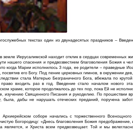
гослужебных текстах один из двунадесятых праздников – Введе
 в земле Иерусалимской находит отклик в сердцах современных жи
пути нашего спасения и предвозвестием благоволения Божия к че
что когда Марии исполнилось 3 года, ее родители – праведные Ио
 посвятив его Богу. Под пение церковных гимнов, в окружении дев
следствии стала Матерью Безграничного Бога, вбежала по крутой
право входить раз в год. Введение стало началом нового эта
ом храме, которое продолжалось до тех пор, пока Ей не исполнил
е, изучению Священного Писания и рукоделию. По прошествии в
у, была, дабы не нарушать отеческих преданий, поручена заб
м Архиерейском соборе начались с торжественного Всенощного
истую Богородицу: «Днесь благоволения Божия предображение, 
а является, и Христа всем предвозвещает. Той и мы велегласн