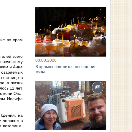
ние во храм
телей всего
08.08.2026
ловеческому
В храмах состоится освящение
аким и Анна
меда
, озаряемых
 лестнице в
па в жизни
ось 12 лет.
ремени Она,
отам Иосифа
 бдения, на
и человеков
о возопиим: