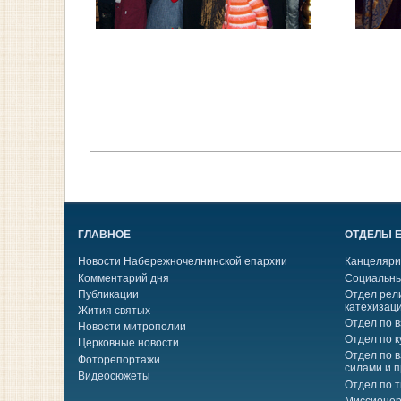
ГЛАВНОЕ
ОТДЕЛЫ 
Новости Набережночелнинской епархии
Канцеляри
Комментарий дня
Социальны
Публикации
Отдел рел
катехизац
Жития святых
Отдел по 
Новости митрополии
Отдел по к
Церковные новости
Отдел по 
Фоторепортажи
силами и 
Видеосюжеты
Отдел по 
Миссионер