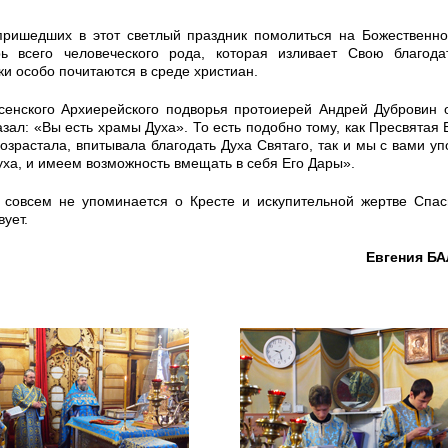
ришедших в этот светлый праздник помолиться на Божественно
ь всего человеческого рода, которая изливает Свою благода
и особо почитаются в среде христиан.
сенского Архиерейского подворья протоиерей Андрей Дубровин 
ал: «Вы есть храмы Духа». То есть подобно тому, как Пресвятая 
возрастала, впитывала благодать Духа Святаго, так и мы с вами у
уха, и имеем возможность вмещать в себя Его Дары».
 совсем не упоминается о Кресте и искупительной жертве Спас
вует.
Евгения Б