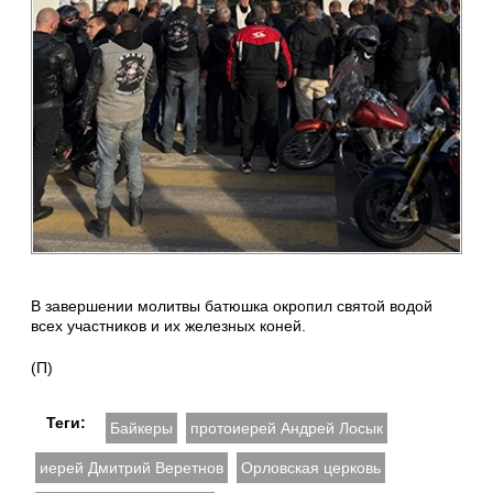
В завершении молитвы батюшка окропил святой водой
всех участников и их железных коней.
(П)
Теги:
Байкеры
протоиерей Андрей Лосык
иерей Дмитрий Веретнов
Орловская церковь