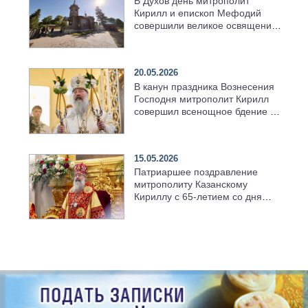
В Духов день митрополит
Кирилл и епископ Мефодий
совершили великое освящение
возрождённого Троицкого
храма в селе Верхний Багряж
20.05.2026
В канун праздника Вознесения
Господня митрополит Кирилл
совершил всенощное бдение в
храме Казанской духовной
семинарии
15.05.2026
Патриаршее поздравление
митрополиту Казанскому
Кириллу с 65-летием со дня
рождения