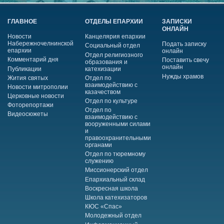
ГЛАВНОЕ
ОТДЕЛЫ ЕПАРХИИ
ЗАПИСКИ
ОНЛАЙН
Новости
Канцелярия епархии
Набережночелнинской
Подать записку
Социальный отдел
епархии
онлайн
Отдел религиозного
Комментарий дня
Поставить свечу
образования и
онлайн
Публикации
катехизации
Нужды храмов
Жития святых
Отдел по
взаимодействию с
Новости митрополии
казачеством
Церковные новости
Отдел по культуре
Фоторепортажи
Отдел по
Видеосюжеты
взаимодействию с
вооруженными силами
и
правоохранительными
органами
Отдел по тюремному
служению
Миссионерский отдел
Епархиальный склад
Воскресная школа
Школа катехизаторов
КЮС «Спас»
Молодежный отдел