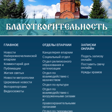
ГЛАВНОЕ
ОТДЕЛЫ ЕПАРХИИ
ЗАПИСКИ
ОНЛАЙН
Новости
Канцелярия епархии
Набережночелнинской
Подать записку
Социальный отдел
епархии
онлайн
Отдел религиозного
Комментарий дня
Поставить свечу
образования и
онлайн
Публикации
катехизации
Нужды храмов
Жития святых
Отдел по
взаимодействию с
Новости митрополии
казачеством
Церковные новости
Отдел по культуре
Фоторепортажи
Отдел по
Видеосюжеты
взаимодействию с
вооруженными силами
и
правоохранительными
органами
Отдел по тюремному