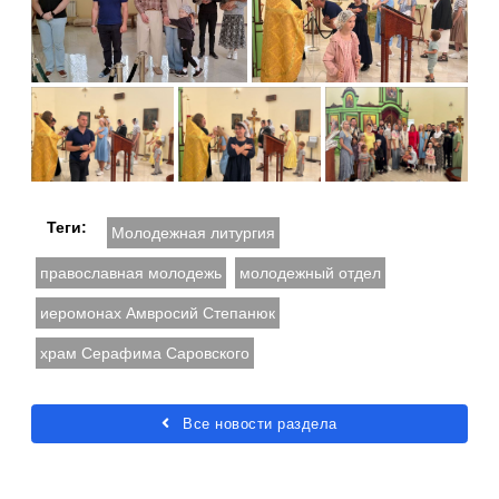
Теги:
Молодежная литургия
православная молодежь
молодежный отдел
иеромонах Амвросий Степанюк
храм Серафима Саровского
Все новости раздела