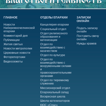
ГЛАВНОЕ
ОТДЕЛЫ ЕПАРХИИ
ЗАПИСКИ
ОНЛАЙН
Новости
Канцелярия епархии
Набережночелнинской
Подать записку
Социальный отдел
епархии
онлайн
Отдел религиозного
Комментарий дня
Поставить свечу
образования и
онлайн
Публикации
катехизации
Нужды храмов
Жития святых
Отдел по
взаимодействию с
Новости митрополии
казачеством
Церковные новости
Отдел по культуре
Фоторепортажи
Отдел по
Видеосюжеты
взаимодействию с
вооруженными силами
и
правоохранительными
органами
Отдел по тюремному
служению
Миссионерский отдел
Епархиальный склад
Воскресная школа
Школа катехизаторов
КЮС «Спас»