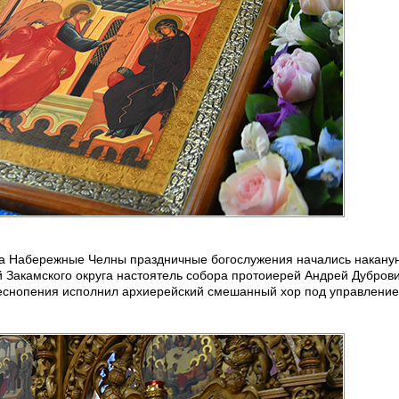
а Набережные Челны праздничные богослужения начались наканун
й Закамского округа настоятель собора протоиерей Андрей Дубров
Песнопения исполнил архиерейский смешанный хор под управлени