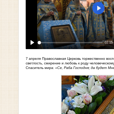
Play
02:15
Play
7 апреля Православная Церковь торжественно восп
светлость, смирение и любовь к роду человеческому
Спаситель мира:
«Се, Раба Господня; да будет Мн