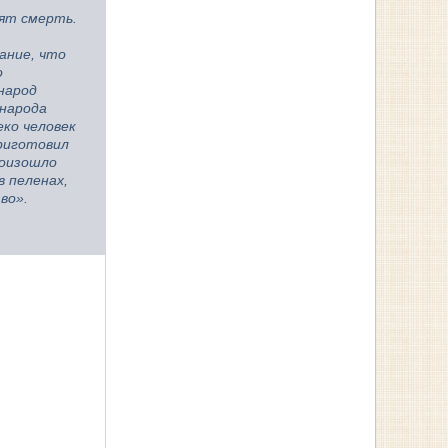
сят смерть.
ание, что
о
народ
 народа
еко человек
приготовил
роизошло
в пеленах,
во».