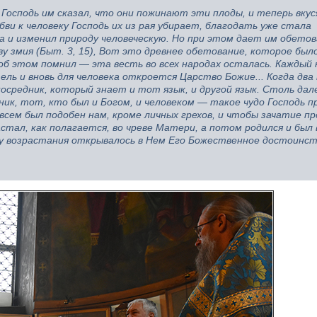
и Господь им сказал, что они пожинают эти плоды, и теперь вку
ви к человеку Господь их из рая убирает, благодать уже стала
а и изменил природу человеческую. Но при этом дает им обетов
 змия (Быт. 3, 15), Вот это древнее обетование, которое был
 об этом помнил — эта весть во всех народах осталась. Каждый 
ель и вновь для человека откроется Царство Божие... Когда два
осредник, который знает и тот язык, и другой язык. Столь дал
ник, тот, кто был и Богом, и человеком — такое чудо Господь 
 всем был подобен нам, кроме личных грехов, и чтобы зачатие п
тал, как полагается, во чреве Матери, а потом родился и был 
еру возрастания открывалось в Нем Его Божественное достоинст