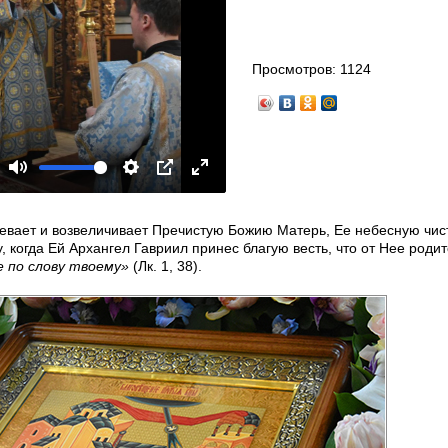
Просмотров:
1124
Mute
Settings
PIP
Enter
fullscreen
евает и возвеличивает Пречистую Божию Матерь, Ее небесную чист
, когда Ей Архангел Гавриил принес благую весть, что от Нее роди
е по слову твоему»
(Лк. 1, 38).