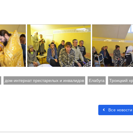
дом-интернат престарелых и инвалидов
Елабуга
Троицкий х
Все новости