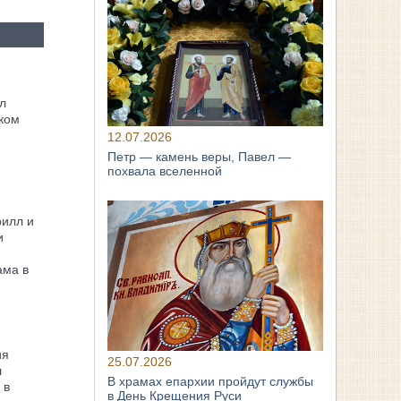
л
ком
12.07.2026
Петр — камень веры, Павел —
похвала вселенной
рилл и
и
ама в
ия
25.07.2026
л
В храмах епархии пройдут службы
 в
в День Крещения Руси