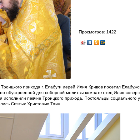
Просмотров:
1422
 Троицкого прихода г. Елабуги иерей Илия Кривов посетил Елабужс
ьно обустроенной для соборной молитвы комнате отец Илия совер
 исполнили певчие Троицкого прихода. Постояльцы социального 
ились Святых Христовых Таин.