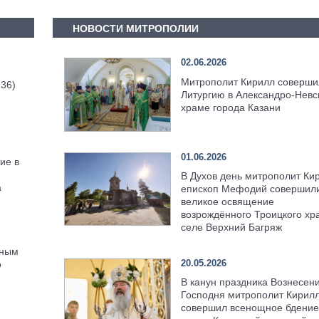
НОВОСТИ МИТРОПОЛИИ
02.06.2026
Митрополит Кирилл соверши
 36)
Литургию в Александро-Невс
храме города Казани
01.06.2026
ие в
В Духов день митрополит Ки
а
епископ Мефодий совершил
великое освящение
возрождённого Троицкого хр
селе Верхний Багряж
тным
20.05.2026
о
В канун праздника Вознесен
Господня митрополит Кирил
совершил всенощное бдение