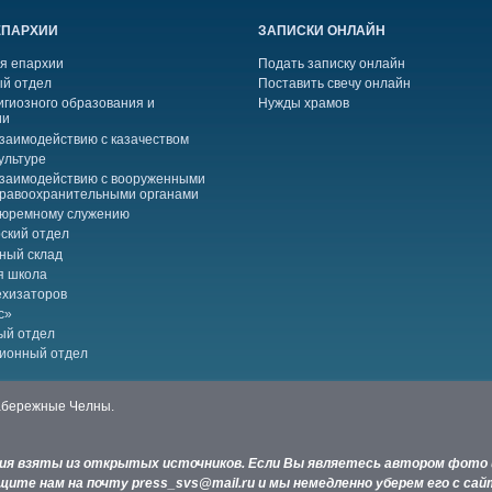
ЕПАРХИИ
ЗАПИСКИ ОНЛАЙН
я епархии
Подать записку онлайн
й отдел
Поставить свечу онлайн
игиозного образования и
Нужды храмов
ии
взаимодействию с казачеством
ультуре
взаимодействию с вооруженными
правоохранительными органами
тюремному служению
ский отдел
ный склад
я школа
ехизаторов
с»
ый отдел
ионный отдел
Набережные Челны.
ния взяты из открытых источников. Если Вы являетесь автором фото 
ите нам на почту press_svs@mail.ru и мы немедленно уберем его с сай