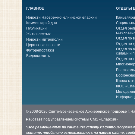
ГЛАВНОЕ
ОТДЕЛЫ 
Новости Набережночелнинской епархии
Канцеляри
Комментарий дня
Социальны
Публикации
Отдел рел
катехизац
Жития святых
Отдел по 
Новости митрополии
Отдел по к
Церковные новости
Отдел по 
Фоторепортажи
силами и 
Видеосюжеты
Отдел по 
Миссионер
Епархиаль
Воскресна
Школа кат
КЮС «Спа
Молодежн
Информац
© 2008-2026 Свято-Вознесенское Архиерейское подворье г. 
Работает под управлением системы
CMS «Епархия»
*Все размещенные на сайте Pravchelny.ru фотоизображе
хотите, чтобы оно использовалось на нашем сайте, сообщ