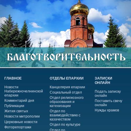
ГЛАВНОЕ
ОТДЕЛЫ ЕПАРХИИ
ЗАПИСКИ
ОНЛАЙН
Новости
Канцелярия епархии
Набережночелнинской
Подать записку
Социальный отдел
епархии
онлайн
Отдел религиозного
Комментарий дня
Поставить свечу
образования и
онлайн
Публикации
катехизации
Нужды храмов
Жития святых
Отдел по
взаимодействию с
Новости митрополии
казачеством
Церковные новости
Отдел по культуре
Фоторепортажи
Отдел по