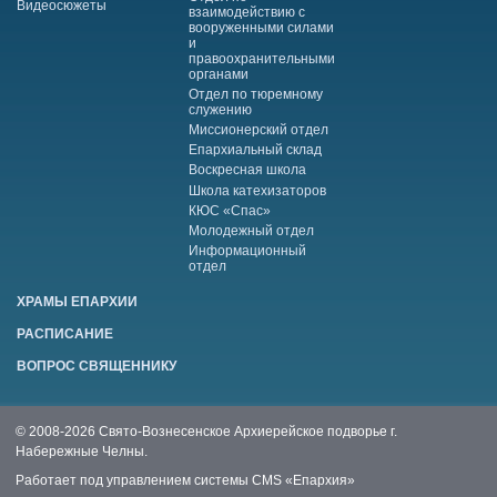
Видеосюжеты
взаимодействию с
вооруженными силами
и
правоохранительными
органами
Отдел по тюремному
служению
Миссионерский отдел
Епархиальный склад
Воскресная школа
Школа катехизаторов
КЮС «Спас»
Молодежный отдел
Информационный
отдел
ХРАМЫ ЕПАРХИИ
РАСПИСАНИЕ
ВОПРОС СВЯЩЕННИКУ
© 2008-2026 Свято-Вознесенское Архиерейское подворье г.
Набережные Челны.
Работает под управлением системы
CMS «Епархия»