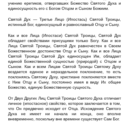
учению еретиков, отвергавших Божество Святого Духа и
единосущность его с Богом Отцом и Сыном Божиим.
Святой Дух — Третье Лицо (Ипостась) Святой Троицы,
истинный Бог, единосущный и равнославный Отцу и Сыну.
Как и все Лица (Ипостаси) Святой Троицы, Святой Дух
обладает свойствами присущими только Богу. Как и все
Лица Святой Троицы, Святой Дух равночестен в Своем
Божественном достоинстве Отцу и Сыну. Как и все Лица
Святой Троицы Святой Дух единосущен Им, обладает
единой Божественной сущностью (природой) с Отцом и
Сыном. Как и всем Лицам Святой Троицы Святому Духу
воздается единое и нераздельное поклонение, то есть
поклоняясь Святому Духу, христиане поклоняются вместе
с Ним Отцу и Сыну, постоянно имея в виду Их общее
Божество, единую Божественную сущность.
От Двух Других Лиц Святой Троицы Святого Духа отличает
личное (ипостасное) свойство, которое заключается в том,
что Он предвечно исходит от Отца. Исхождение Святого
Духа не имеет ни начала ни конца, оно вполне
вневременно, поскольку вне времени существует Сам Бог.