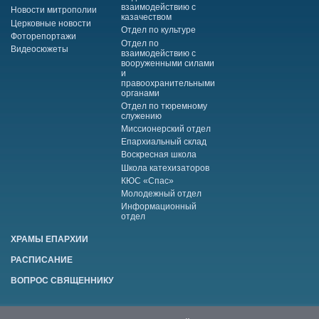
взаимодействию с
Новости митрополии
казачеством
Церковные новости
Отдел по культуре
Фоторепортажи
Отдел по
Видеосюжеты
взаимодействию с
вооруженными силами
и
правоохранительными
органами
Отдел по тюремному
служению
Миссионерский отдел
Епархиальный склад
Воскресная школа
Школа катехизаторов
КЮС «Спас»
Молодежный отдел
Информационный
отдел
ХРАМЫ ЕПАРХИИ
РАСПИСАНИЕ
ВОПРОС СВЯЩЕННИКУ