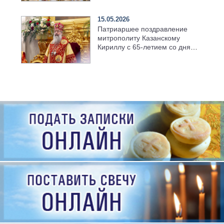
семинарии
15.05.2026
Патриаршее поздравление
митрополиту Казанскому
Кириллу с 65-летием со дня
рождения