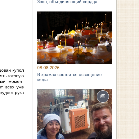
Звон, объединяющий сердца
08.08.2026
цован купол
В храмах состоится освящение
нять готовую
меда
ный момент
ят всех уже
кудеет рука