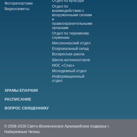
Отдел по культуре
Фоторепортажи
Отдел по
Видеосюжеты
взаимодействию с
вооруженными силами
и
правоохранительными
органами
Отдел по тюремному
служению
Миссионерский отдел
Епархиальный склад
Воскресная школа
Школа катехизаторов
КЮС «Спас»
Молодежный отдел
Информационный
отдел
ХРАМЫ ЕПАРХИИ
РАСПИСАНИЕ
ВОПРОС СВЯЩЕННИКУ
© 2008-2026 Свято-Вознесенское Архиерейское подворье г.
Набережные Челны.