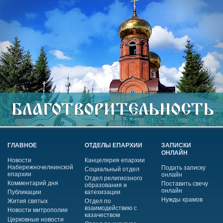
ГЛАВНОЕ
ОТДЕЛЫ ЕПАРХИИ
ЗАПИСКИ
ОНЛАЙН
Новости
Канцелярия епархии
Набережночелнинской
Подать записку
Социальный отдел
епархии
онлайн
Отдел религиозного
Комментарий дня
Поставить свечу
образования и
онлайн
Публикации
катехизации
Нужды храмов
Жития святых
Отдел по
взаимодействию с
Новости митрополии
казачеством
Церковные новости