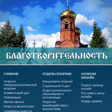
ГЛАВНОЕ
ОТДЕЛЫ ЕПАРХИИ
ЗАПИСКИ
ОНЛАЙН
Новости
Канцелярия епархии
Набережночелнинской
Подать записку
Социальный отдел
епархии
онлайн
Отдел религиозного
Комментарий дня
Поставить свечу
образования и
онлайн
Публикации
катехизации
Нужды храмов
Жития святых
Отдел по
взаимодействию с
Новости митрополии
казачеством
Церковные новости