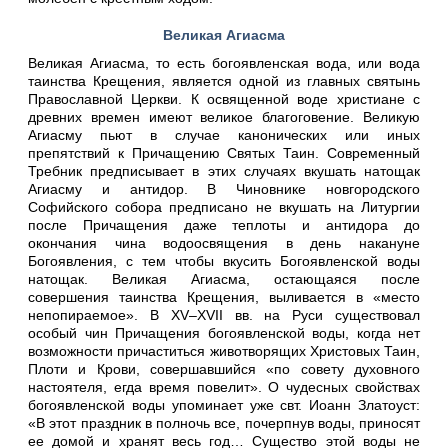
Великая Агиасма
Великая Агиасма, то есть богоявленская вода, или вода
таинства Крещения, является одной из главных святынь
Православной Церкви. К освященной воде христиане с
древних времен имеют великое благоговение. Великую
Агиасму пьют в случае канонических или иных
препятствий к Причащению Святых Таин. Современный
Требник предписывает в этих случаях вкушать натощак
Агиасму и антидор. В Чиновнике новгородского
Софийского собора предписано не вкушать на Литургии
после Причащения даже теплоты и антидора до
окончания чина водоосвящения в день накануне
Богоявления, с тем чтобы вкусить Богоявленской воды
натощак. Великая Агиасма, остающаяся после
совершения таинства Крещения, выливается в «место
непопираемое». В XV–XVII вв. на Руси существовал
особый чин Причащения богоявленской воды, когда нет
возможности причаститься животворящих Христовых Таин,
Плоти и Крови, совершавшийся «по совету духовного
настоятеля, егда время повелит». О чудесных свойствах
богоявленской воды упоминает уже свт. Иоанн Златоуст:
«В этот праздник в полночь все, почерпнув воды, приносят
ее домой и хранят весь год… Существо этой воды не