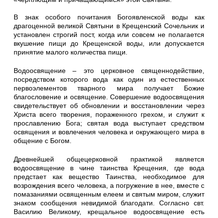
В знак особого почитания Богоявленской воды как
драгоценной великой Святыни в Крещенский Сочельник и
установлен строгий пост, когда или совсем не полагается
вкушение пищи до Крещенской воды, или допускается
принятие малого количества пищи.
Водоосвящение – это церковное священнодействие,
посредством которого вода как один из естественных
первоэлементов тварного мира получает Божие
благословение и освящение. Совершение водоосвящения
свидетельствует об обновлении и восстановлении через
Христа всего творения, пораженного грехом, и служит к
прославлению Бога; святая вода выступает средством
освящения и вовлечения человека и окружающего мира в
общение с Богом.
Древнейшей общецерковной практикой является
водоосвящение в чине таинства Крещения, где вода
предстает как вещество Таинства, необходимое для
возрождения всего человека, а погружение в нее, вместе с
помазаниями освященным елеем и святым миром, служит
знаком сообщения невидимой благодати. Согласно свт.
Василию Великому, крещальное водоосвящение есть