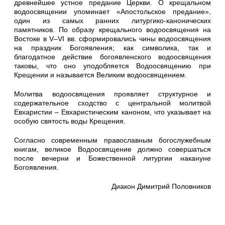
древнейшее устное предание Церкви. О крещальном
водоосвящении упоминает «Апостольское предание»,
один из самых ранних литургико-канонических
памятников. По образу крещального водоосвящения на
Востоке в V–VI вв. сформировались чины водоосвящения
на праздник Богоявления; как символика, так и
благодатное действие богоявленского водоосвящения
таковы, что оно уподобляется Водоосвящению при
Крещении и называется Великим водоосвящением.
Молитва водоосвящения проявляет структурное и
содержательное сходство с центральной молитвой
Евхаристии – Евхаристическим каноном, что указывает на
особую святость воды Крещения.
Согласно современным православным богослужебным
книгам, великое Водоосвящение должно совершаться
после вечерни и Божественной литургии накануне
Богоявления.
Диакон Димитрий Половников