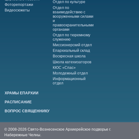
Отдел по культуре
Фоторепортажи
Отдел по
Видеосюжеты
взаимодействию с
вооруженными силами
и
правоохранительными
органами
Отдел по тюремному
служению
Миссионерский отдел
Епархиальный склад
Воскресная школа
Школа катехизаторов
КЮС «Спас»
Молодежный отдел
Информационный
отдел
ХРАМЫ ЕПАРХИИ
РАСПИСАНИЕ
ВОПРОС СВЯЩЕННИКУ
© 2008-2026 Свято-Вознесенское Архиерейское подворье г.
Набережные Челны.