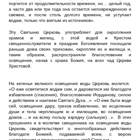
портится от продолжительности времени, но… целый год,
а часто два или три года она остается неповрежденною и
свежею, и после столь долгого времени, не уступает
водам, только что взятым из источников».
Эту Святыню Церковь употребляет для окропления
храмов и жилищ, с этой водой и Крестом
священнослужители в праздник Богоявления посещали
раньше дома своих прихожан, окропляя их и жилища и,
таким образом, распространяли благословение и
освящение, начав с храма Божия, на всех чад Церкви
Христовой.
На ектеньи великого освящения воды Церковь молится:
«О еже освятитися водам сим, и дароватися им благодати
избавления (спасения), благословению Иорданову, силою
и действием и наитием Святаго Духа...». «О еже быти воде
сей, освящения дару, грехов избавлению, во исцеление
души и тела черплющим ю и емлющим, во освящение
домов..., и на всяку пользу изрядну (сильную)...». В этих
прошениях и в молитве священника на освящение воды
Церковь свидетельствует о многообразных действиях
благодати Божией, подаваемой всем, с верою
«черплющим и причащающимся» этой Святыни.