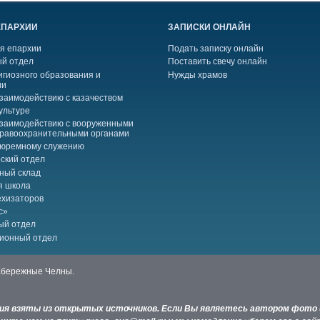
ЕПАРХИИ
ЗАПИСКИ ОНЛАЙН
я епархии
Подать записку онлайн
й отдел
Поставить свечу онлайн
игиозного образования и
Нужды храмов
ии
взаимодействию с казачеством
ультуре
взаимодействию с вооруженными
правоохранительными органами
тюремному служению
ский отдел
ный склад
я школа
ехизаторов
с»
ый отдел
ионный отдел
Набережные Челны.
ния взяты из открытых источников. Если Вы являетесь автором фото 