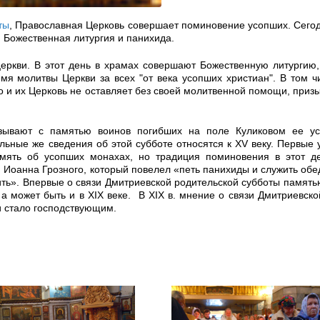
ты
, Православная Церковь совершает поминовение усопших. Сегод
 Божественная литургия и панихида.
еркви. В этот день в храмах совершают Божественную литургию,
мя молитвы Церкви за всех "от века усопших христиан". В том чи
Но и их Церковь не оставляет без своей молитвенной помощи, призы
язывают с памятью воинов погибших на поле Куликовом ее ус
ьные же сведения об этой субботе относятся к XV веку. Первые
амять об усопших монахах, но традиция поминовения в этот д
 Иоанна Грозного, который повелел «петь панихиды и служить обе
ть». Впервые о связи Дмитриевской родительской субботы память
 а может быть и в XIX веке. В XIX в. мнение о связи Дмитриевско
и стало господствующим.