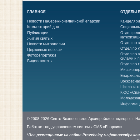
ГЛАВНОЕ
ОТДЕЛЫ 
Новости Набережночелнинской епархии
Канцеляри
Комментарий дня
Социальны
Публикации
Отдел рел
катехизац
Жития святых
Отдел по 
Новости митрополии
Отдел по к
Церковные новости
Отдел по 
Фоторепортажи
силами и 
Видеосюжеты
Отдел по 
Миссионер
Епархиаль
Воскресна
Школа кат
КЮС «Спа
Молодежн
Информац
© 2008-2026 Свято-Вознесенское Архиерейское подворье г. 
Работает под управлением системы
CMS «Епархия»
*Все размещенные на сайте Pravchelny.ru фотоизображе