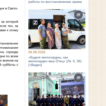
работы по восстановлению храма
ня в Свято-
 за которой
сле тех, за
вая к этому
тановление
 упоминания
ень гораздо
06.08.2026
дни по всем
«Будьте милосердны, как
ю воинов на
милосерден ваш Отец» (Лк. 6, 36)
й субботы с
[+Видео]