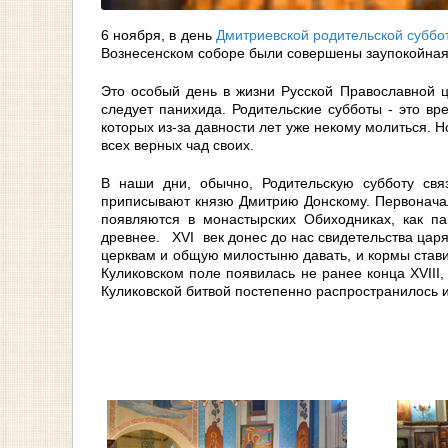
6 ноября, в день
Дмитриевской родительской суббо
Вознесенском соборе были совершены заупокойная
Это особый день в жизни Русской Православной ц
следует панихида. Родительские субботы - это вре
которых из-за давности лет уже некому молиться. 
всех верных чад своих.
В наши дни, обычно, Родительскую субботу св
приписывают князю Дмитрию Донскому. Первоначал
появляются в монастырских Обиходниках, как п
древнее. XVI век донес до нас свидетельства царя
церквам и общую милостыню давать, и кормы стави
Куликовском поле появилась не ранее конца XVIII,
Куликовской битвой постепенно распространилось 