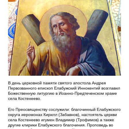
В день церковной памяти святого апостола Андрея
Первозванного епископ Елабужский Иннокентий возглавил
Божественную литургию в Иоанно-Предтеченском храме
села Костенеево.
Его Преосвященству сослужили: благочинный Елабужского
округа иеромонах Кирилл (Забавнов), настоятель церкви
села Костенеево игумен Владимир (Трофимов) а также
другие клирики Елабужского благочиния. Проповедь во