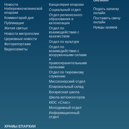
ОНЛАЙН
Новости
Канцелярия епархии
Набережночелнинской
Подать записку
Социальный отдел
епархии
онлайн
Отдел религиозного
Комментарий дня
Поставить свечу
образования и
онлайн
Публикации
катехизации
Нужды храмов
Жития святых
Отдел по
взаимодействию с
Новости митрополии
казачеством
Церковные новости
Отдел по культуре
Фоторепортажи
Отдел по
Видеосюжеты
взаимодействию с
вооруженными силами
и
правоохранительными
органами
Отдел по тюремному
служению
Миссионерский отдел
Епархиальный склад
Воскресная школа
Школа катехизаторов
КЮС «Спас»
Молодежный отдел
Информационный
отдел
ХРАМЫ ЕПАРХИИ