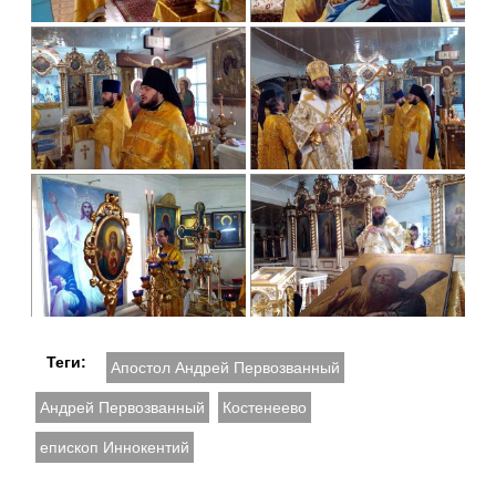
Теги:
Апостол Андрей Первозванный
Андрей Первозванный
Костенеево
епископ Иннокентий