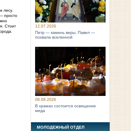
м лесу.
 — просто
ожно
12.07.2026
я. Стоит
орода.
Петр — камень веры, Павел —
похвала вселенной
08.08.2026
В храмах состоится освящение
меда
МОЛОДЕЖНЫЙ ОТДЕЛ