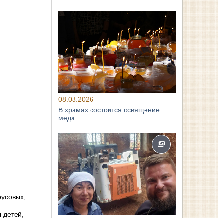
08.08.2026
В храмах состоится освящение
меда
оусовых,
 детей,