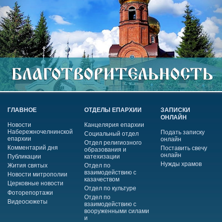
ГЛАВНОЕ
ОТДЕЛЫ ЕПАРХИИ
ЗАПИСКИ
ОНЛАЙН
Новости
Канцелярия епархии
Набережночелнинской
Подать записку
Социальный отдел
епархии
онлайн
Отдел религиозного
Комментарий дня
Поставить свечу
образования и
онлайн
Публикации
катехизации
Нужды храмов
Жития святых
Отдел по
взаимодействию с
Новости митрополии
казачеством
Церковные новости
Отдел по культуре
Фоторепортажи
Отдел по
Видеосюжеты
взаимодействию с
вооруженными силами
и