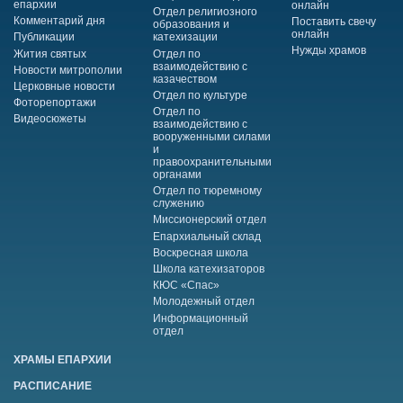
епархии
онлайн
Отдел религиозного
Комментарий дня
Поставить свечу
образования и
онлайн
Публикации
катехизации
Нужды храмов
Жития святых
Отдел по
взаимодействию с
Новости митрополии
казачеством
Церковные новости
Отдел по культуре
Фоторепортажи
Отдел по
Видеосюжеты
взаимодействию с
вооруженными силами
и
правоохранительными
органами
Отдел по тюремному
служению
Миссионерский отдел
Епархиальный склад
Воскресная школа
Школа катехизаторов
КЮС «Спас»
Молодежный отдел
Информационный
отдел
ХРАМЫ ЕПАРХИИ
РАСПИСАНИЕ