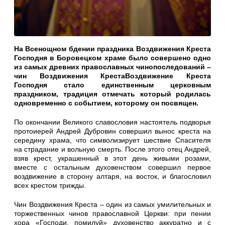
На Всенощном бдении праздника Воздвижения Креста
Господня в Боровецком храме было совершено одно
из самых древних православных чинопоследований –
чин Воздвижения КрестаВоздвижение Креста
Господня стало единственным церковным
праздником, традиция отмечать который родилась
одновременно с событием, которому он посвящен.
По окончании Великого славословия настоятель подворья
протоиерей Андрей Дубровин совершил вынос креста на
середину храма, что символизирует шествие Спасителя
на страдание и вольную смерть. После этого отец Андрей,
взяв крест, украшенный в этот день живыми розами,
вместе с остальным духовенством совершил первое
воздвижение в сторону алтаря, на восток, и благословил
всех крестом трижды.
Чин Воздвижения Креста – один из самых умилительных и
торжественных чинов православной Церкви: при пении
хора «Господи, помилуй» духовенство аккуратно и с