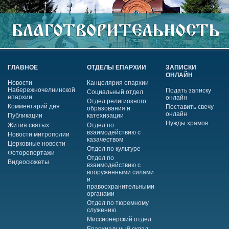
ГЛАВНОЕ
ОТДЕЛЫ ЕПАРХИИ
ЗАПИСКИ
ОНЛАЙН
Новости
Канцелярия епархии
Набережночелнинской
Подать записку
Социальный отдел
епархии
онлайн
Отдел религиозного
Комментарий дня
Поставить свечу
образования и
онлайн
Публикации
катехизации
Нужды храмов
Жития святых
Отдел по
взаимодействию с
Новости митрополии
казачеством
Церковные новости
Отдел по культуре
Фоторепортажи
Отдел по
Видеосюжеты
взаимодействию с
вооруженными силами
и
правоохранительными
органами
Отдел по тюремному
служению
Миссионерский отдел
Епархиальный склад