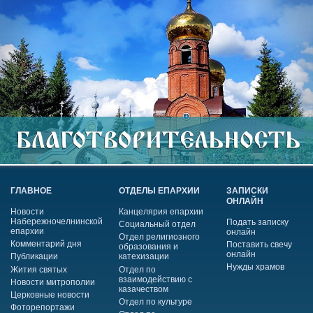
ГЛАВНОЕ
ОТДЕЛЫ ЕПАРХИИ
ЗАПИСКИ
ОНЛАЙН
Новости
Канцелярия епархии
Набережночелнинской
Подать записку
Социальный отдел
епархии
онлайн
Отдел религиозного
Комментарий дня
Поставить свечу
образования и
онлайн
Публикации
катехизации
Нужды храмов
Жития святых
Отдел по
взаимодействию с
Новости митрополии
казачеством
Церковные новости
Отдел по культуре
Фоторепортажи