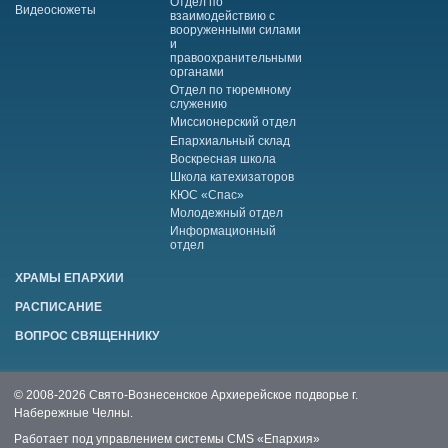
Отдел по
Видеосюжеты
взаимодействию с
вооруженными силами
и
правоохранительными
органами
Отдел по тюремному
служению
Миссионерский отдел
Епархиальный склад
Воскресная школа
Школа катехизаторов
КЮС «Спас»
Молодежный отдел
Информационный
отдел
ХРАМЫ ЕПАРХИИ
РАСПИСАНИЕ
ВОПРОС СВЯЩЕННИКУ
© 2008-2026 Свято-Вознесенское Архиерейское подворье г.
Набережные Челны.
Работает под управлением системы
CMS «Епархия»