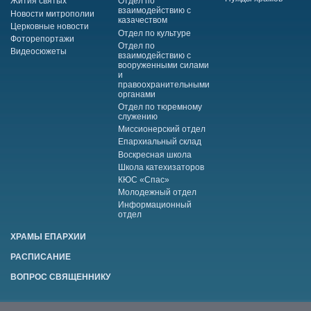
Жития святых
Отдел по
взаимодействию с
Новости митрополии
казачеством
Церковные новости
Отдел по культуре
Фоторепортажи
Отдел по
Видеосюжеты
взаимодействию с
вооруженными силами
и
правоохранительными
органами
Отдел по тюремному
служению
Миссионерский отдел
Епархиальный склад
Воскресная школа
Школа катехизаторов
КЮС «Спас»
Молодежный отдел
Информационный
отдел
ХРАМЫ ЕПАРХИИ
РАСПИСАНИЕ
ВОПРОС СВЯЩЕННИКУ