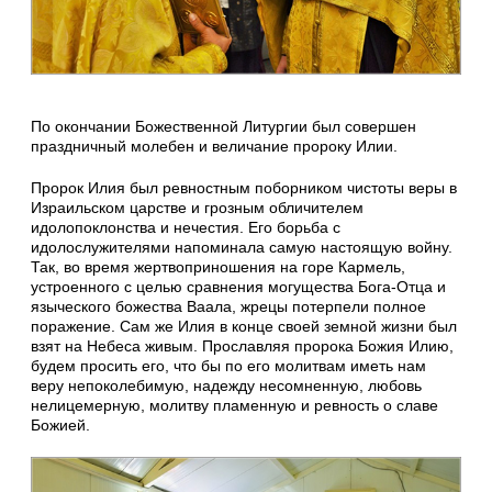
По окончании Божественной Литургии был совершен
праздничный молебен и величание пророку Илии.
Пророк Илия был ревностным поборником чистоты веры в
Израильском царстве и грозным обличителем
идолопоклонства и нечестия. Его борьба с
идолослужителями напоминала самую настоящую войну.
Так, во время жертвоприношения на горе Кармель,
устроенного с целью сравнения могущества Бога-Отца и
языческого божества Ваала, жрецы потерпели полное
поражение. Сам же Илия в конце своей земной жизни был
взят на Небеса живым. Прославляя пророка Божия Илию,
будем просить его, что бы по его молитвам иметь нам
веру непоколебимую, надежду несомненную, любовь
нелицемерную, молитву пламенную и ревность о славе
Божией.