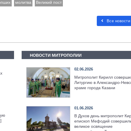
опших
молитва
Великий пост
Все новости
НОВОСТИ МИТРОПОЛИИ
02.06.2026
ах
Митрополит Кирилл соверши
Литургию в Александро-Невс
храме города Казани
01.06.2026
кую
В Духов день митрополит Ки
]
епископ Мефодий совершил
великое освящение