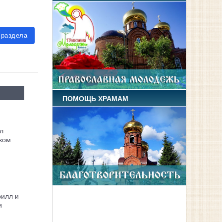
 раздела
ПОМОЩЬ ХРАМАМ
л
ком
рилл и
и