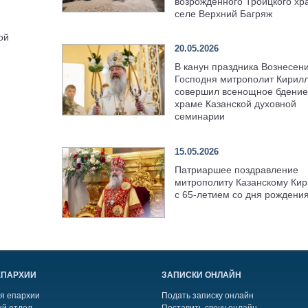
возрождённого Троицкого хр
селе Верхний Багряж
ой
20.05.2026
В канун праздника Вознесен
Господня митрополит Кирил
совершил всенощное бдение
храме Казанской духовной
семинарии
15.05.2026
Патриаршее поздравление
митрополиту Казанскому Кир
с 65-летием со дня рождени
ЕПАРХИИ
ЗАПИСКИ ОНЛАЙН
я епархии
Подать записку онлайн