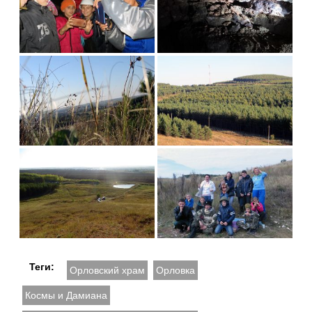
Теги:
Орловский храм
Орловка
Космы и Дамиана