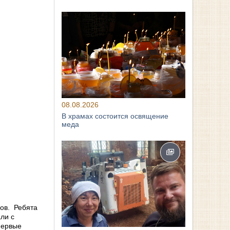
08.08.2026
В храмах состоится освящение
меда
дов. Ребята
ли с
первые