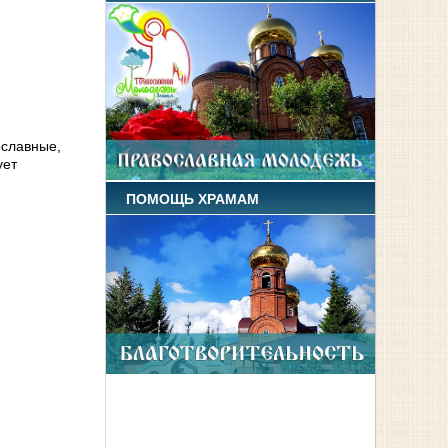
ославные,
ует
ПОМОЩЬ ХРАМАМ