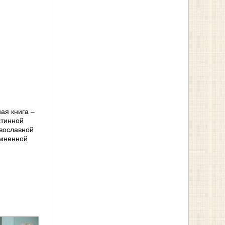
ая книга –
стинной
авославной
омненной