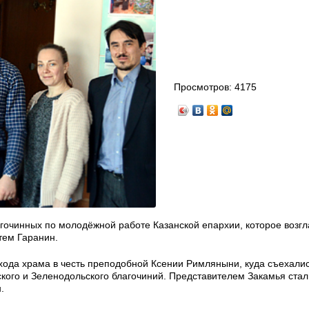
Просмотров:
4175
очинных по молодёжной работе Казанской епархии, которое возгл
тем Гаранин.
ихода храма в честь преподобной Ксении Римляныни, куда съехали
кого и Зеленодольского благочиний. Представителем Закамья ста
.