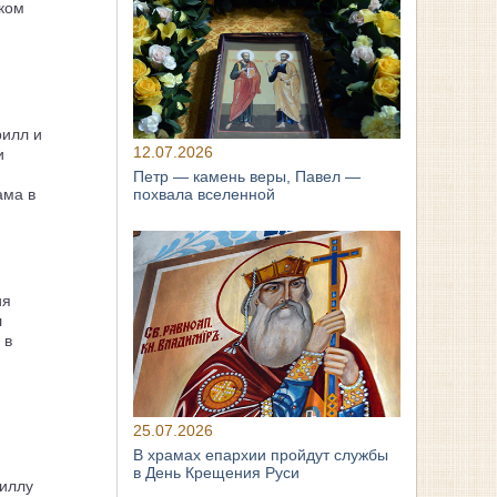
ком
рилл и
12.07.2026
и
Петр — камень веры, Павел —
похвала вселенной
ама в
ия
л
 в
25.07.2026
В храмах епархии пройдут службы
в День Крещения Руси
иллу