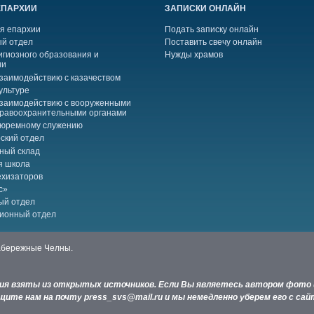
ЕПАРХИИ
ЗАПИСКИ ОНЛАЙН
я епархии
Подать записку онлайн
й отдел
Поставить свечу онлайн
игиозного образования и
Нужды храмов
ии
взаимодействию с казачеством
ультуре
взаимодействию с вооруженными
правоохранительными органами
тюремному служению
ский отдел
ный склад
я школа
ехизаторов
с»
ый отдел
ионный отдел
Набережные Челны.
ния взяты из открытых источников. Если Вы являетесь автором фото 
ите нам на почту press_svs@mail.ru и мы немедленно уберем его с сай