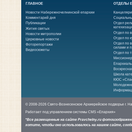
ГЛАВНОЕ
ОТДЕЛЫ 
Новости Набережночелнинской епархии
Канцеляри
Комментарий дня
Социальны
Публикации
Отдел рел
катехизац
Жития святых
Отдел по 
Новости митрополии
Отдел по к
Церковные новости
Отдел по 
Фоторепортажи
силами и 
Видеосюжеты
Отдел по 
Миссионер
Епархиаль
Воскресна
Школа кат
КЮС «Спа
Молодежн
Информац
© 2008-2026 Свято-Вознесенское Архиерейское подворье г. 
Работает под управлением системы
CMS «Епархия»
*Все размещенные на сайте Pravchelny.ru фотоизображе
хотите, чтобы оно использовалось на нашем сайте, сообщ