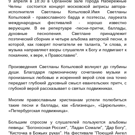
9 апреля в 18:30 в Органном зале города Набережные
Челны состоится концерт московской актрисы автора-
исполнителя Светланы Копыловой.Имя Светланы
Копыловой - православного барда и поэтессы, лауреата
международных фестивалей - хорошо известно
верующим. В ее репертуаре -песни-притчи, баллады,
духовные песнопения. Светлане принадлежит
поэтический сборник и четыре альбома авторской песни, в
которой, как говорят почитатели ее таланта, "и слова, и
музыка направляют взоры слушателя к Богу и подвигают к
покаянию, к вере, к Православию".
Произведения Светланы Копыловой волнуют до глубины
души. Благодаря гармоничному сочетанию музыки и
пронизанных любовью и искренней верой слов она точно
передает глубокий духовный смысл евангельских притч, с
глубокой верой рассказывает о святых подвижниках.
Многим православным христианам успели полюбиться
такие песни и баллады, как «Близнецы», «Цирюльник»,
«Петербургская подвижница».
Большим спросом у слушателей пользуются альбомы
певицы: "Богоносная Россия", "Ладан Сомали", "Дар Богу",
"Кисточка в Божьих руках". На фестивале "Поющий Ангел