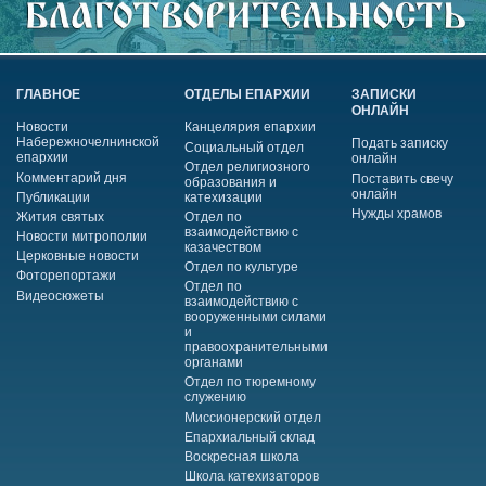
ГЛАВНОЕ
ОТДЕЛЫ ЕПАРХИИ
ЗАПИСКИ
ОНЛАЙН
Новости
Канцелярия епархии
Набережночелнинской
Подать записку
Социальный отдел
епархии
онлайн
Отдел религиозного
Комментарий дня
Поставить свечу
образования и
онлайн
Публикации
катехизации
Нужды храмов
Жития святых
Отдел по
взаимодействию с
Новости митрополии
казачеством
Церковные новости
Отдел по культуре
Фоторепортажи
Отдел по
Видеосюжеты
взаимодействию с
вооруженными силами
и
правоохранительными
органами
Отдел по тюремному
служению
Миссионерский отдел
Епархиальный склад
Воскресная школа
Школа катехизаторов