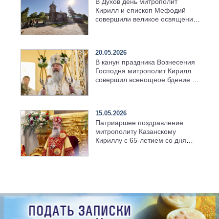
В Духов день митрополит
Кирилл и епископ Мефодий
совершили великое освящение
возрождённого Троицкого
храма в селе Верхний Багряж
20.05.2026
В канун праздника Вознесения
Господня митрополит Кирилл
совершил всенощное бдение в
храме Казанской духовной
семинарии
15.05.2026
Патриаршее поздравление
митрополиту Казанскому
Кириллу с 65-летием со дня
рождения