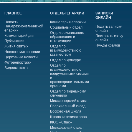
ГЛАВНОЕ
ОТДЕЛЫ ЕПАРХИИ
ЗАПИСКИ
ОНЛАЙН
Новости
Канцелярия епархии
Набережночелнинской
Подать записку
Социальный отдел
епархии
онлайн
Отдел религиозного
Комментарий дня
Поставить свечу
образования и
онлайн
Публикации
катехизации
Нужды храмов
Жития святых
Отдел по
взаимодействию с
Новости митрополии
казачеством
Церковные новости
Отдел по культуре
Фоторепортажи
Отдел по
Видеосюжеты
взаимодействию с
вооруженными силами
и
правоохранительными
органами
Отдел по тюремному
служению
Миссионерский отдел
Епархиальный склад
Воскресная школа
Школа катехизаторов
КЮС «Спас»
Молодежный отдел