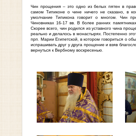
Чин прощения – это одно из белых пятен в право
самом Типиконе о чине ничего не сказано, в ко
умолчание Типикона говорит о многом. Чин п
Чиновниках 16-17 вв. В более ранних памятника
Скорее всего, чин родился из уставного чина прощ
реально и делалось в монастырях. Постепенно эт
прп. Марии Египетской, в котором говориться о о
испрашивать друг у друга прощение и взяв благосл
вернуться к Вербному воскресенью.