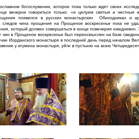
славном богослужении, которое пока только ждет своих исслед
нце вечерни говориться только: «и целуем святыя и честныя 
рощения появился в русских монастырских Обиходниках и ар
х следов чина прощения на Прощеное воскресенье пока не уда
ения, который должен совершаться в конце повечерия ежедневно. 
от чин в Прощеное воскресенье был переосмыслен на базе сведен
бычае Иорданского монастыря в последний день перед началом Вел
овение у игумена монастыря, уйти в пустыню на всею Четыредесят