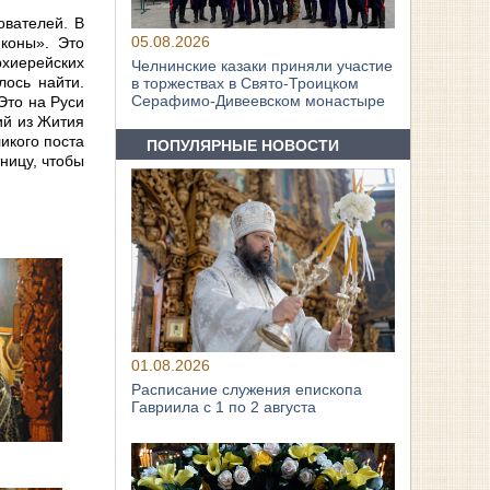
ователей. В
05.08.2026
иконы». Это
хиерейских
Челнинские казаки приняли участие
лось найти.
в торжествах в Свято‑Троицком
Серафимо‑Дивеевском монастыре
Это на Руси
ий из Жития
икого поста
ПОПУЛЯРНЫЕ НОВОСТИ
ницу, чтобы
01.08.2026
Расписание служения епископа
Гавриила с 1 по 2 августа