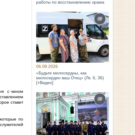
работы по восстановлению храма
06.08.2026
«Будьте милосердны, как
милосерден ваш Отец» (Лк. 6, 36)
[+Видео]
рня с чином
аставлением
орое ставит
которые по
служителей