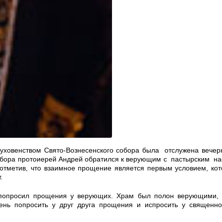
духовенством Свято-Вознесенского собора была отслужена вече
обора протоиерей Андрей обратился к верующим с пастырским н
тметив, что взаимное прощение является первым условием, кот
.
 попросил прощения у верующих. Храм был полон верующими, 
ень попросить у друг друга прощения и испросить у священно