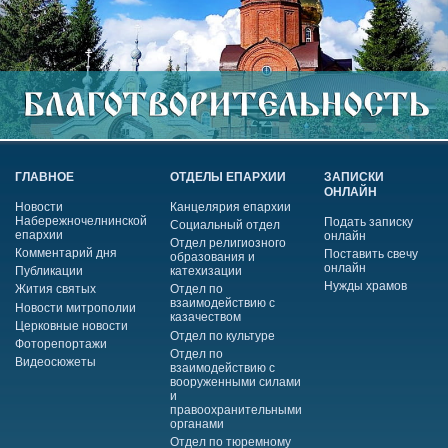
ГЛАВНОЕ
ОТДЕЛЫ ЕПАРХИИ
ЗАПИСКИ
ОНЛАЙН
Новости
Канцелярия епархии
Набережночелнинской
Подать записку
Социальный отдел
епархии
онлайн
Отдел религиозного
Комментарий дня
Поставить свечу
образования и
онлайн
Публикации
катехизации
Нужды храмов
Жития святых
Отдел по
взаимодействию с
Новости митрополии
казачеством
Церковные новости
Отдел по культуре
Фоторепортажи
Отдел по
Видеосюжеты
взаимодействию с
вооруженными силами
и
правоохранительными
органами
Отдел по тюремному