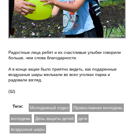
Радостные лица ребят и их счастливые улыбки говорили
больше, чем слова благодарности.
А в конце акции было приятно видеть, как подаренные
воздушные шары мелькали во всех уголках парка и
радовали взгляд.
(Ш)
Теги:
Молодежный отдел
Православная молодежь
молодежь
День защиты детей
дети
воздушные шары