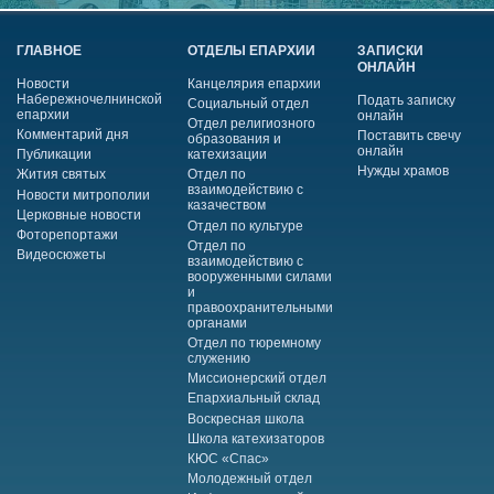
ГЛАВНОЕ
ОТДЕЛЫ ЕПАРХИИ
ЗАПИСКИ
ОНЛАЙН
Новости
Канцелярия епархии
Набережночелнинской
Подать записку
Социальный отдел
епархии
онлайн
Отдел религиозного
Комментарий дня
Поставить свечу
образования и
онлайн
Публикации
катехизации
Нужды храмов
Жития святых
Отдел по
взаимодействию с
Новости митрополии
казачеством
Церковные новости
Отдел по культуре
Фоторепортажи
Отдел по
Видеосюжеты
взаимодействию с
вооруженными силами
и
правоохранительными
органами
Отдел по тюремному
служению
Миссионерский отдел
Епархиальный склад
Воскресная школа
Школа катехизаторов
КЮС «Спас»
Молодежный отдел