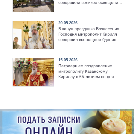
совершили великое освящение
возрождённого Троицкого
храма в селе Верхний Багряж
20.05.2026
В канун праздника Вознесения
Господня митрополит Кирилл
совершил всенощное бдение в
храме Казанской духовной
семинарии
15.05.2026
Патриаршее поздравление
митрополиту Казанскому
Кириллу с 65-летием со дня
рождения