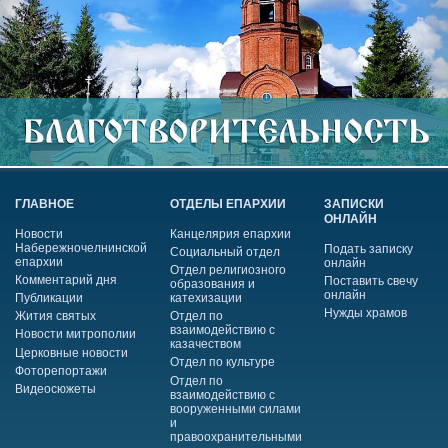
ГЛАВНОЕ
ОТДЕЛЫ ЕПАРХИИ
ЗАПИСКИ
ОНЛАЙН
Новости
Канцелярия епархии
Набережночелнинской
Подать записку
Социальный отдел
епархии
онлайн
Отдел религиозного
Комментарий дня
Поставить свечу
образования и
онлайн
Публикации
катехизации
Нужды храмов
Жития святых
Отдел по
взаимодействию с
Новости митрополии
казачеством
Церковные новости
Отдел по культуре
Фоторепортажи
Отдел по
Видеосюжеты
взаимодействию с
вооруженными силами
и
правоохранительными