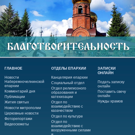
ГЛАВНОЕ
ОТДЕЛЫ ЕПАРХИИ
ЗАПИСКИ
ОНЛАЙН
Новости
Канцелярия епархии
Набережночелнинской
Подать записку
Социальный отдел
епархии
онлайн
Отдел религиозного
Комментарий дня
Поставить свечу
образования и
онлайн
Публикации
катехизации
Нужды храмов
Жития святых
Отдел по
взаимодействию с
Новости митрополии
казачеством
Церковные новости
Отдел по культуре
Фоторепортажи
Отдел по
Видеосюжеты
взаимодействию с
вооруженными силами
и