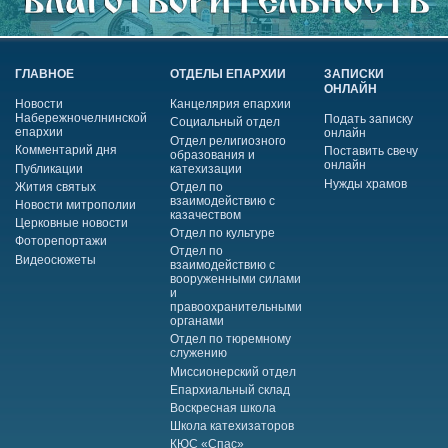
ГЛАВНОЕ
ОТДЕЛЫ ЕПАРХИИ
ЗАПИСКИ
ОНЛАЙН
Новости
Канцелярия епархии
Набережночелнинской
Подать записку
Социальный отдел
епархии
онлайн
Отдел религиозного
Комментарий дня
Поставить свечу
образования и
онлайн
Публикации
катехизации
Нужды храмов
Жития святых
Отдел по
взаимодействию с
Новости митрополии
казачеством
Церковные новости
Отдел по культуре
Фоторепортажи
Отдел по
Видеосюжеты
взаимодействию с
вооруженными силами
и
правоохранительными
органами
Отдел по тюремному
служению
Миссионерский отдел
Епархиальный склад
Воскресная школа
Школа катехизаторов
КЮС «Спас»