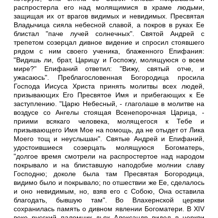
распростерла его над молящимися в храме людьми,
защищая их от врагов видимых и невидимых. Пресвятая
Владычица сияла небесной славой, а покров в руках Ее
блистал "паче лучей солнечных". Святой Андрей с
трепетом созерцал дивное видение и спросил стоявшего
рядом с ним своего ученика, блаженного Епифания:
"Видишь ли, брат, Царицу и Госпожу, молящуюся о всем
мире?" Епифаний ответил: "Вижу, святый отче, и
ужасаюсь". Преблагословенная Богородица просила
Господа Иисуса Христа принять молитвы всех людей,
призывающих Его Пресвятое Имя и прибегающих к Ее
заступлению. "Царю Небесный, - глаголаше в молитве на
воздусе со Ангелы стоящая Всенепорочная Царица, -
приими всякаго человека, молящегося к Тебе и
призывающего Имя Мое на помощь, да не отыдет от Лика
Моего тощ и неуслышан". Святые Андрей и Епифаний,
удостоившиеся созерцать молящуюся Богоматерь,
"долгое время смотрели на распростертое над народом
покрывало и на блиставшую наподобие молнии славу
Господню; доколе была там Пресвятая Богородица,
видимо было и покрывало; по отшествии же Ее, сделалось
и оно невидимым, но, взяв его с Собою, Она оставила
благодать, бывшую там". Во Влахернской церкви
сохранилась память о дивном явлении Богоматери. В XIV
веке русский паломник дьяк Александр видел в церкви