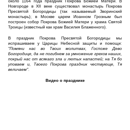
около 1164 года праздник Покрова Божией Матери. В
Новгороде в XII веке существовал монастырь Покрова
Пресвятой Богородицы (так называемый Зворинский
монастырь); в Москве царем Иоанном Грозным был
построен собор Покрова Божией Матери у храма Святой
Троицы (известный как храм Василия Блаженного).
В праздник Покрова Пресвятой Богородицы мы
испрашиваем у Царицы Небесной защиты и помощи:
"Помяни нас во Твоих молитвах, Госпоже Дево
Богородице, да не погибнем за умножение грехов наших,
покрый нас от всякаго зла и лютых напастей; на Тя бо
уповаем и, Твоего Покрова праздник чествующе, Тя
величаем"
.
Видео о празднике