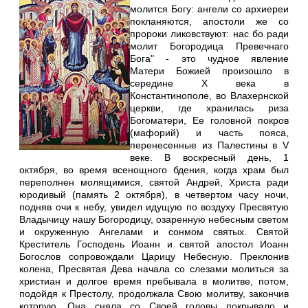
молится Богу: ангели со архиереи
покланяются, апостоли же со
пророки ликовствуют: нас бо ради
молит Богородица Превечнаго
Бога" - это чудное явление
Матери Божией произошло в
середине Х века в
Константинополе, во Влахернской
церкви, где хранилась риза
Богоматери, Ее головной покров
(мафорий) и часть пояса,
перенесенные из Палестины в V
веке. В воскресный день, 1
октября, во время всенощного бдения, когда храм был
переполнен молящимися, святой Андрей, Христа ради
юродивый (память 2 октября), в четвертом часу ночи,
подняв очи к небу, увидел идущую по воздуху Пресвятую
Владычицу нашу Богородицу, озаренную небесным светом
и окруженную Ангелами и сонмом святых. Святой
Креститель Господень Иоанн и святой апостол Иоанн
Богослов сопровождали Царицу Небесную. Преклонив
колена, Пресвятая Дева начала со слезами молиться за
христиан и долгое время пребывала в молитве, потом,
подойдя к Престолу, продолжала Свою молитву, закончив
которую, Она сняла со Своей головы покрывало и