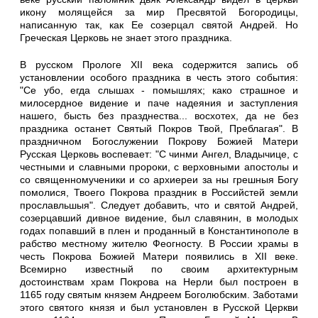
икону молящейся за мир Пресвятой Богородицы,
написанную так, как Ее созерцал святой Андрей. Но
Греческая Церковь не знает этого праздника.
В русском Прологе ХII века содержится запись об
установлении особого праздника в честь этого события:
"Се убо, егда слышах - помышлях; како страшное и
милосердное видение и паче надеяния и заступления
нашего, бысть без празднества... восхотех, да не без
праздника останет Святый Покров Твой, Преблагая". В
праздничном Богослужении Покрову Божией Матери
Русская Церковь воспевает: "С чинми Ангел, Владычице, с
честными и славными пророки, с верховными апостолы и
со священномученики и со архиереи за ны грешныя Богу
помолися, Твоего Покрова праздник в Российстей земли
прославльшыя". Следует добавить, что и святой Андрей,
созерцавший дивное видение, был славянин, в молодых
годах попавший в плен и проданный в Константинополе в
рабство местному жителю Феогносту. В России храмы в
честь Покрова Божией Матери появились в XII веке.
Всемирно известный по своим архитектурным
достоинствам храм Покрова на Нерли был построен в
1165 году святым князем Андреем Боголюбским. Заботами
этого святого князя и был установлен в Русской Церкви