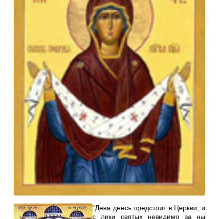
"Дева днесь предстоит в Церкви, и
с лики святых невидимо за ны