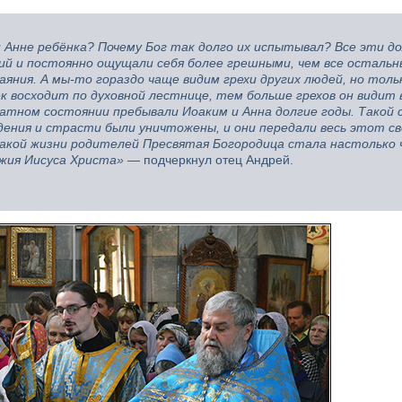
и Анне ребёнка? Почему Бог так долго их испытывал? Все эти д
жий и постоянно ощущали себя более грешными, чем все осталь
яния. А мы-то гораздо чаще видим грехи других людей, но тольк
 восходит по духовной лестнице, тем больше грехов он видит 
атном состоянии пребывали Иоаким и Анна долгие годы. Такой 
ждения и страсти были уничтожены, и они передали весь этот с
такой жизни родителей Пресвятая Богородица стала настолько 
жия Иисуса Христа»
— подчеркнул отец Андрей.