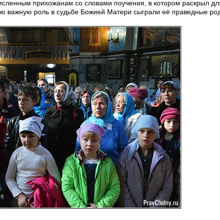
исленным прихожанам со словами поучения, в котором раскрыл дл
кую важную роль в судьбе Божией Матери сыграли её праведные ро