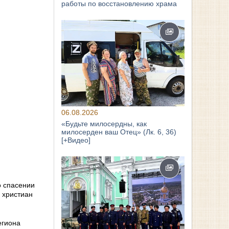
работы по восстановлению храма
06.08.2026
«Будьте милосердны, как
милосерден ваш Отец» (Лк. 6, 36)
[+Видео]
о спасении
х христиан
егиона