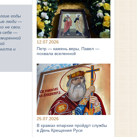
олгие годы
ные люди —
о не свои.
в себе —
смиренной
12.07.2026
вой
Петр — камень веры, Павел —
чиста и
похвала вселенной
25.07.2026
В храмах епархии пройдут службы
в День Крещения Руси