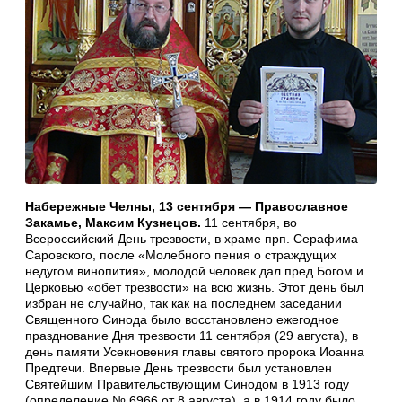
Набережные Челны, 13 сентября — Православное
Закамье, Максим Кузнецов.
11 сентября, во
Всероссийский День трезвости, в храме прп. Серафима
Саровского, после «Молебного пения о страждущих
недугом винопития», молодой человек дал пред Богом и
Церковью «обет трезвости» на всю жизнь. Этот день был
избран не случайно, так как на последнем заседании
Священного Синода было восстановлено ежегодное
празднование Дня трезвости 11 сентября (29 августа), в
день памяти Усекновения главы святого пророка Иоанна
Предтечи. Впервые День трезвости был установлен
Святейшим Правительствующим Синодом в 1913 году
(определение № 6966 от 8 августа), а в 1914 году было