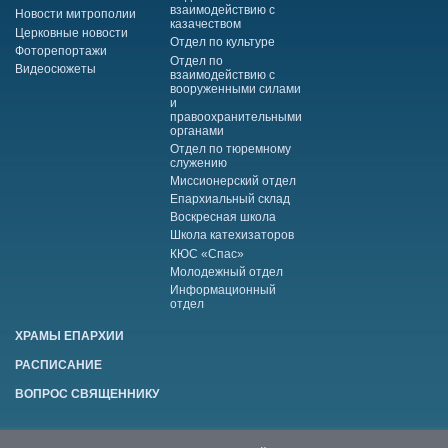
взаимодействию с
Новости митрополии
казачеством
Церковные новости
Отдел по культуре
Фоторепортажи
Отдел по
Видеосюжеты
взаимодействию с
вооруженными силами
и
правоохранительными
органами
Отдел по тюремному
служению
Миссионерский отдел
Епархиальный склад
Воскресная школа
Школа катехизаторов
КЮС «Спас»
Молодежный отдел
Информационный
отдел
ХРАМЫ ЕПАРХИИ
РАСПИСАНИЕ
ВОПРОС СВЯЩЕННИКУ