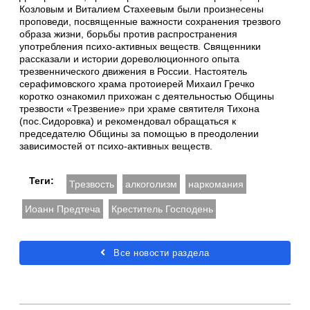
Козловым и Виталием Стахеевым были произнесены
проповеди, посвященные важности сохранения трезвого
образа жизни, борьбы против распространения
употребления психо-активных веществ. Священники
рассказали и истории дореволюционного опыта
трезвеннического движения в России. Настоятель
серафимовского храма протоиерей Михаил Гречко
коротко ознакомил прихожан с деятельностью Общины
трезвости «Трезвение» при храме святителя Тихона
(пос.Сидоровка) и рекомендовал обращаться к
председателю Общины за помощью в преодолении
зависимостей от психо-активных веществ.
Теги:
Трезвость
алкоголизм
наркомания
Иоанн Предтеча
Креститель Господень
Все новости раздела