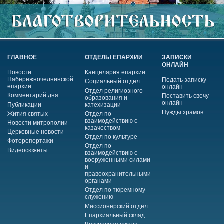
ГЛАВНОЕ
ОТДЕЛЫ ЕПАРХИИ
ЗАПИСКИ
ОНЛАЙН
Новости
Канцелярия епархии
Набережночелнинской
Подать записку
Социальный отдел
епархии
онлайн
Отдел религиозного
Комментарий дня
Поставить свечу
образования и
онлайн
Публикации
катехизации
Нужды храмов
Жития святых
Отдел по
взаимодействию с
Новости митрополии
казачеством
Церковные новости
Отдел по культуре
Фоторепортажи
Отдел по
Видеосюжеты
взаимодействию с
вооруженными силами
и
правоохранительными
органами
Отдел по тюремному
служению
Миссионерский отдел
Епархиальный склад