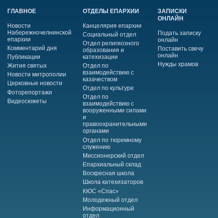
ГЛАВНОЕ
ОТДЕЛЫ ЕПАРХИИ
ЗАПИСКИ
ОНЛАЙН
Новости
Канцелярия епархии
Набережночелнинской
Подать записку
Социальный отдел
епархии
онлайн
Отдел религиозного
Комментарий дня
Поставить свечу
образования и
онлайн
Публикации
катехизации
Нужды храмов
Жития святых
Отдел по
взаимодействию с
Новости митрополии
казачеством
Церковные новости
Отдел по культуре
Фоторепортажи
Отдел по
Видеосюжеты
взаимодействию с
вооруженными силами
и
правоохранительными
органами
Отдел по тюремному
служению
Миссионерский отдел
Епархиальный склад
Воскресная школа
Школа катехизаторов
КЮС «Спас»
Молодежный отдел
Информационный
отдел