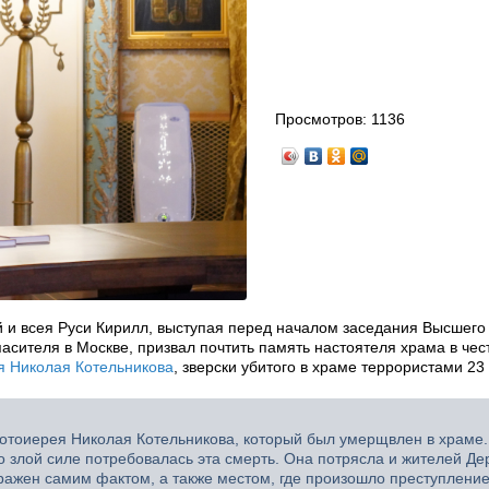
Просмотров:
1136
 и всея Руси Кирилл, выступая перед началом заседания Высшего
сителя в Москве, призвал почтить память настоятеля храма в чес
я Николая Котельникова
, зверски убитого в храме террористами 23 
ротоиерея Николая Котельникова, который был умерщвлен в храме.
то злой силе потребовалась эта смерть. Она потрясла и жителей Де
поражен самим фактом, а также местом, где произошло преступление