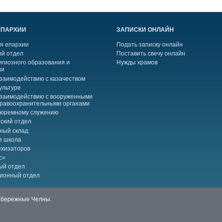
ЕПАРХИИ
ЗАПИСКИ ОНЛАЙН
я епархии
Подать записку онлайн
й отдел
Поставить свечу онлайн
игиозного образования и
Нужды храмов
ии
взаимодействию с казачеством
ультуре
взаимодействию с вооруженными
правоохранительными органами
тюремному служению
ский отдел
ный склад
я школа
ехизаторов
с»
ый отдел
ионный отдел
Набережные Челны.