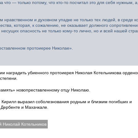
что — только потому, что кто-то посчитал это для себя нужным, а
ем нравственном и духовном упадке не только тех людей, в среде к
щества, которая, к сожалению, не оказывает должного сопротивлени
 несущих опасность не только кому-то лично, но и всей нашей стра
реставленном протоиерее Николае».
и наградить убиенного протоиерея Николая Котельникова ордено
 степени.
память» новопреставленному отцу Николаю.
 Кирилл выразил соболезнования родным и близким погибших и
в Дербенте и Махачкале.
й Николай Котельников