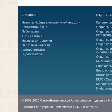
ГЛАВНОЕ
ОТДЕЛЫ 
Новости Набережночелнинской епархии
Канцеляри
Комментарий дня
Социальны
Публикации
Отдел рел
катехизац
Жития святых
Отдел по 
Новости митрополии
Отдел по к
Церковные новости
Отдел по 
Фоторепортажи
силами и 
Видеосюжеты
Отдел по 
Миссионер
Епархиаль
Воскресна
Школа кат
КЮС «Спа
Молодежн
Информац
© 2008-2026 Свято-Вознесенское Архиерейское подворье г. 
Работает под управлением системы
CMS «Епархия»