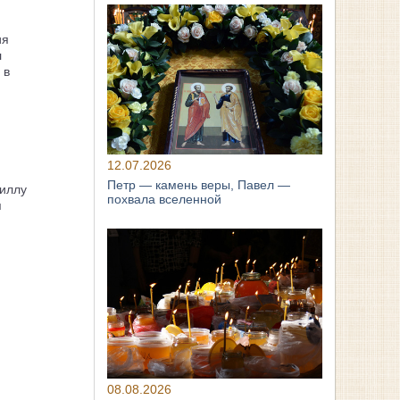
ия
л
 в
12.07.2026
Петр — камень веры, Павел —
иллу
похвала вселенной
я
08.08.2026