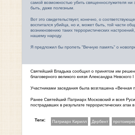
самой возможностью убить священнослужителя ни за 
быть, даже полезным.
Вот это свидетельствует, конечно, о соответствующ
воспитался убийца, но и, может быть, той части об
возникновению таких террористических настроений,
нашему народу.
Я предложил бы пропеть "Вечную память" о новоп
Святейший Владыка сообщил о принятом им решени
благоверного великого князя Александра Невского I
Участниками заседания была возглашена «Вечная 
Ранее Святейший Патриарх Московский и всея Руси
пострадавших в результате террористических атак 
Теги:
Патриарх Кирилл
Дербент
протоиере