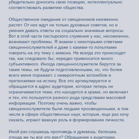
убедительно доносить свою позицию, интеллектуально
соответствовать развитию общества.
Общественное ожидание от священников неизменно
растет. От них ждут не только духовных советов, но и
умения давать ответы на социально значимые вопросы.
Вот в этой части пастырского служения у нас, несомненно,
возникают проблемы. Я знаком с некоторыми ответами
священнослужителей и даже с какими-то попытками
говорить на эту тему с амвона. Не всегда это происходит
так, как следовало бы; нередко привносится много
субъективного. Иногда священнослужители берутся за
такие темы, не будучи подготовленными, но, что более
всего меня поражает, с невероятным апломбом и
претензиями на истину. Все это артикулируется и
обращается в адрес аудитории, которая теперь не
ограничивается теми, кто находится в храме, но включает
и тех, кто пользуется разного рода средствами массовой
информации. Поэтому очень важно, чтобы
священнослужители были людьми просвещенными, в том
числе в сфере общественных наук, которые, еще раз хочу
сказать, играют важную роль в формировании личности.
Иной раз слушаешь проповедь и думаешь: батюшка,
откуда же ты все это взял? Обращение к аудитории,