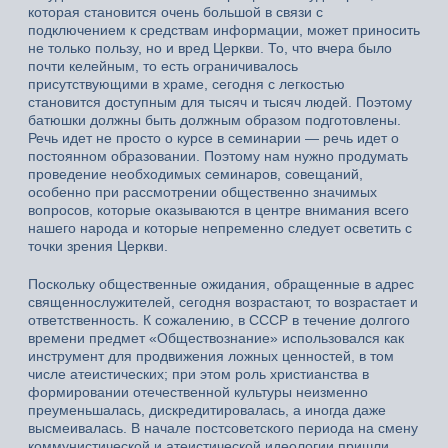
которая становится очень большой в связи с
подключением к средствам информации, может приносить
не только пользу, но и вред Церкви. То, что вчера было
почти келейным, то есть ограничивалось
присутствующими в храме, сегодня с легкостью
становится доступным для тысяч и тысяч людей. Поэтому
батюшки должны быть должным образом подготовлены.
Речь идет не просто о курсе в семинарии — речь идет о
постоянном образовании. Поэтому нам нужно продумать
проведение необходимых семинаров, совещаний,
особенно при рассмотрении общественно значимых
вопросов, которые оказываются в центре внимания всего
нашего народа и которые непременно следует осветить с
точки зрения Церкви.
Поскольку общественные ожидания, обращенные в адрес
священнослужителей, сегодня возрастают, то возрастает и
ответственность. К сожалению, в СССР в течение долгого
времени предмет «Обществознание» использовался как
инструмент для продвижения ложных ценностей, в том
числе атеистических; при этом роль христианства в
формировании отечественной культуры неизменно
преуменьшалась, дискредитировалась, а иногда даже
высмеивалась. В начале постсоветского периода на смену
коммунистической и атеистической идеологии пришли