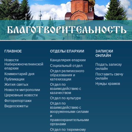
ГЛАВНОЕ
ОТДЕЛЫ ЕПАРХИИ
ЗАПИСКИ
ОНЛАЙН
Новости
Канцелярия епархии
Набережночелнинской
Подать записку
Социальный отдел
епархии
онлайн
Отдел религиозного
Комментарий дня
Поставить свечу
образования и
онлайн
Публикации
катехизации
Нужды храмов
Жития святых
Отдел по
взаимодействию с
Новости митрополии
казачеством
Церковные новости
Отдел по культуре
Фоторепортажи
Отдел по
Видеосюжеты
взаимодействию с
вооруженными силами
и
правоохранительными
органами
Отдел по тюремному