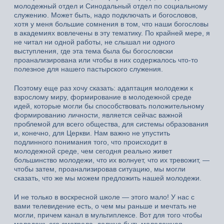
молодежный отдел и Синодальный отдел по социальному
служению. Может быть, надо подключать и богословов,
хотя у меня большие сомнения в том, что наши богословы
в академиях вовлечены в эту тематику. По крайней мере, я
не читал ни одной работы, не слышал ни одного
выступления, где эта тема была бы богословски
проанализирована или чтобы в них содержалось что-то
полезное для нашего пастырского служения.
Поэтому еще раз хочу сказать: адаптация молодежи к
взрослому миру, формирование в молодежной среде
идей, которые могли бы способствовать положительному
формированию личности, является сейчас важной
проблемой для всего общества, для системы образования
и, конечно, для Церкви. Нам важно не упустить
подлинного понимания того, что происходит в
молодежной среде, чем сегодня реально живет
большинство молодежи, что их волнует, что их тревожит, —
чтобы затем, проанализировав ситуацию, мы могли
сказать, что же мы можем предложить нашей молодежи.
И не только в воскресной школе — этого мало! У нас с
вами телевидение есть, о чем мы раньше и мечтать не
могли, причем канал в мультиплексе. Вот для того чтобы
молодежь его смотрела, должна быть молодежная