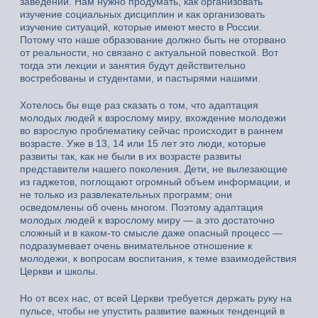
заведений. Нам нужно продумать, как организовать
изучение социальных дисциплин и как организовать
изучение ситуаций, которые имеют место в России.
Потому что наше образование должно быть не оторвано
от реальности, но связано с актуальной повесткой. Вот
тогда эти лекции и занятия будут действительно
востребованы и студентами, и пастырями нашими.
Хотелось бы еще раз сказать о том, что адаптация
молодых людей к взрослому миру, вхождение молодежи
во взрослую проблематику сейчас происходит в раннем
возрасте. Уже в 13, 14 или 15 лет это люди, которые
развиты так, как не были в их возрасте развиты
представители нашего поколения. Дети, не вылезающие
из гаджетов, поглощают огромный объем информации, и
не только из развлекательных программ; они
осведомлены об очень многом. Поэтому адаптация
молодых людей к взрослому миру — а это достаточно
сложный и в каком-то смысле даже опасный процесс —
подразумевает очень внимательное отношение к
молодежи, к вопросам воспитания, к теме взаимодействия
Церкви и школы.
Но от всех нас, от всей Церкви требуется держать руку на
пульсе, чтобы не упустить развитие важных тенденций в