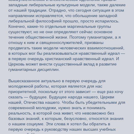
западные либеральные культурные модели, также далекие
от нашей традиции. Отрадно, что сегодня ситуация в этом
направлении исправляется, что обольщение западной
либеральной философией прошло, просто испарилось.
Конечно, какие-то отдельные маргинальные группы
существуют, но не они определяют сейчас основное
течение общественной жизни. Поэтому гуманитарии, а я
отношу к ним и священнослужителей, призваны
продвигать такие модели человеческих взаимоотношений,
в которых мог бы реализовываться нравственный идеал —
в первую очередь христианский нравственный идеал. И
Церковь может внести существенный вклад в развитие
гуманитарных дисциплин.
Вышесказанное актуально в первую очередь для
молодежной работы, которая является для нас
приоритетной, поскольку от этого зависит — еще раз хочу
сказать — будущее. Будущее народа нашего, Церкви
нашей, Отечества нашего. Чтобы быть убедительными для
современной молодежи, нужно знать и понимать
реальность, в которой она живет, что невозможно без
базовых знаний, к которым, безусловно, относятся знания
о нашем социуме. Эти слова я хотел бы обратить в
первую очередь к руководству наших высших учебных