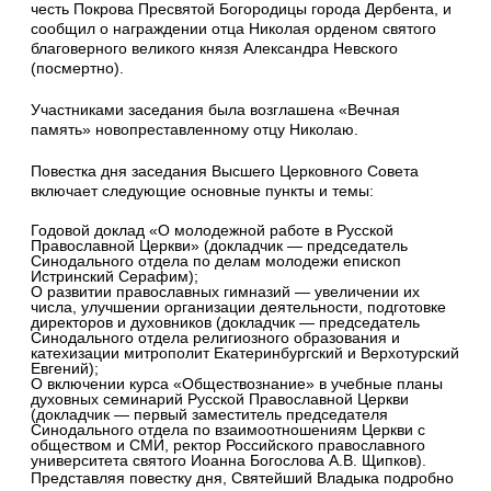
честь Покрова Пресвятой Богородицы города Дербента, и
сообщил о награждении отца Николая орденом святого
благоверного великого князя Александра Невского
(посмертно).
Участниками заседания была возглашена «Вечная
память» новопреставленному отцу Николаю.
Повестка дня заседания Высшего Церковного Совета
включает следующие основные пункты и темы:
Годовой доклад «О молодежной работе в Русской
Православной Церкви» (докладчик — председатель
Синодального отдела по делам молодежи епископ
Истринский Серафим);
О развитии православных гимназий — увеличении их
числа, улучшении организации деятельности, подготовке
директоров и духовников (докладчик — председатель
Синодального отдела религиозного образования и
катехизации митрополит Екатеринбургский и Верхотурский
Евгений);
О включении курса «Обществознание» в учебные планы
духовных семинарий Русской Православной Церкви
(докладчик — первый заместитель председателя
Синодального отдела по взаимоотношениям Церкви с
обществом и СМИ, ректор Российского православного
университета святого Иоанна Богослова А.В. Щипков).
Представляя повестку дня, Святейший Владыка подробно