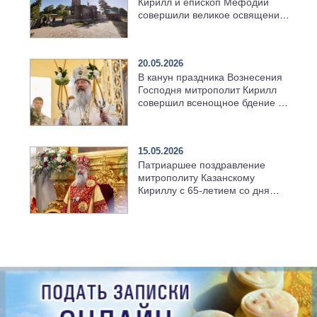
Кирилл и епископ Мефодий
совершили великое освящение
возрождённого Троицкого
храма в селе Верхний Багряж
20.05.2026
В канун праздника Вознесения
Господня митрополит Кирилл
совершил всенощное бдение в
храме Казанской духовной
семинарии
15.05.2026
Патриаршее поздравление
митрополиту Казанскому
Кириллу с 65-летием со дня
рождения