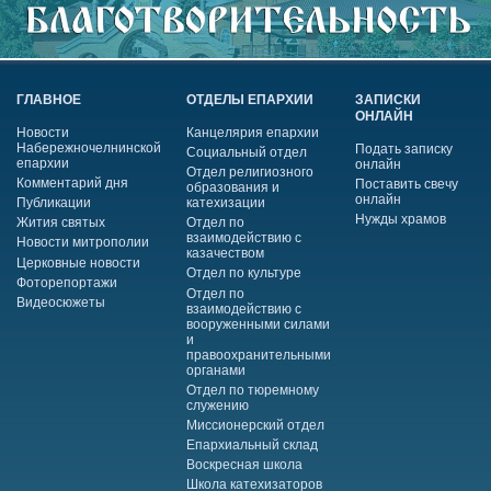
ГЛАВНОЕ
ОТДЕЛЫ ЕПАРХИИ
ЗАПИСКИ
ОНЛАЙН
Новости
Канцелярия епархии
Набережночелнинской
Подать записку
Социальный отдел
епархии
онлайн
Отдел религиозного
Комментарий дня
Поставить свечу
образования и
онлайн
Публикации
катехизации
Нужды храмов
Жития святых
Отдел по
взаимодействию с
Новости митрополии
казачеством
Церковные новости
Отдел по культуре
Фоторепортажи
Отдел по
Видеосюжеты
взаимодействию с
вооруженными силами
и
правоохранительными
органами
Отдел по тюремному
служению
Миссионерский отдел
Епархиальный склад
Воскресная школа
Школа катехизаторов