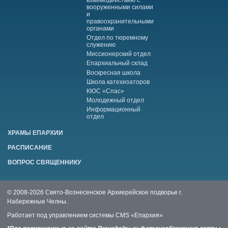
вооруженными силами
и
правоохранительными
органами
Отдел по тюремному
служению
Миссионерский отдел
Епархиальный склад
Воскресная школа
Школа катехизаторов
КЮС «Спас»
Молодежный отдел
Информационный
отдел
ХРАМЫ ЕПАРХИИ
РАСПИСАНИЕ
ВОПРОС СВЯЩЕННИКУ
© 2008-2026 Свято-Вознесенское Архиерейское подворье г.
Набережные Челны.
Работает под управлением системы
CMS «Епархия»