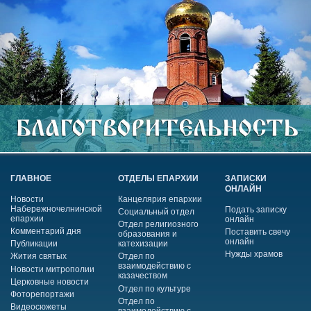
ГЛАВНОЕ
ОТДЕЛЫ ЕПАРХИИ
ЗАПИСКИ
ОНЛАЙН
Новости
Канцелярия епархии
Набережночелнинской
Подать записку
Социальный отдел
епархии
онлайн
Отдел религиозного
Комментарий дня
Поставить свечу
образования и
онлайн
Публикации
катехизации
Нужды храмов
Жития святых
Отдел по
взаимодействию с
Новости митрополии
казачеством
Церковные новости
Отдел по культуре
Фоторепортажи
Отдел по
Видеосюжеты
взаимодействию с